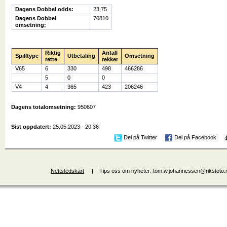
Dagens Dobbel odds:
23,75
Dagens Dobbel
70810
omsetning:
Riktig
Antall
Spilltype
Utbetaling
Omsetning
rette
rekker
V65
6
330
498
466286
5
0
0
V4
4
365
423
206246
Dagens totalomsetning:
950607
Sist oppdatert:
25.05.2023 - 20:36
Del på Twitter
Del på Facebook
Nettstedskart
Tips oss om nyheter: tom.w.johannessen@rikstoto.