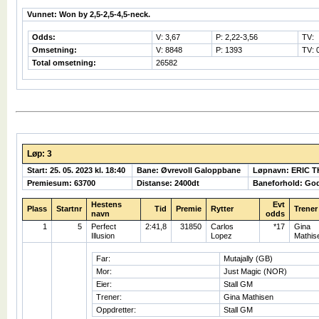
Vunnet: Won by 2,5-2,5-4,5-neck.
Odds:
V: 3,67
P: 2,22-3,56
TV:
Omsetning:
V: 8848
P: 1393
TV: 
Total omsetning:
26582
Løp: 3
Start: 25. 05. 2023 kl. 18:40
Bane: Øvrevoll Galoppbane
Løpnavn: ERIC 
Premiesum: 63700
Distanse: 2400dt
Baneforhold: Go
Hestens
Evt
Plass
Startnr
Tid
Premie
Rytter
Trener
navn
odds
1
5
Perfect
2:41,8
31850
Carlos
*17
Gina
Illusion
Lopez
Mathis
Far:
Mutajally (GB)
Mor:
Just Magic (NOR)
Eier:
Stall GM
Trener:
Gina Mathisen
Oppdretter:
Stall GM