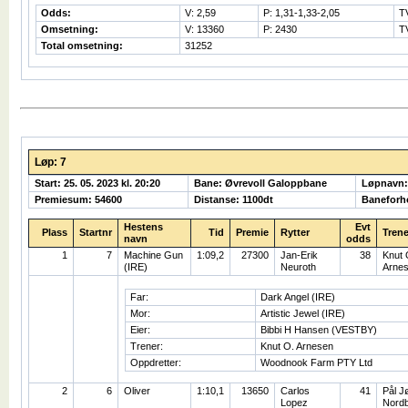
Odds:
V: 2,59
P: 1,31-1,33-2,05
T
Omsetning:
V: 13360
P: 2430
T
Total omsetning:
31252
Løp: 7
Start: 25. 05. 2023 kl. 20:20
Bane: Øvrevoll Galoppbane
Løpnavn:
Premiesum: 54600
Distanse: 1100dt
Baneforh
Hestens
Evt
Plass
Startnr
Tid
Premie
Rytter
Trene
navn
odds
1
7
Machine Gun
1:09,2
27300
Jan-Erik
38
Knut 
(IRE)
Neuroth
Arne
Far:
Dark Angel (IRE)
Mor:
Artistic Jewel (IRE)
Eier:
Bibbi H Hansen (VESTBY)
Trener:
Knut O. Arnesen
Oppdretter:
Woodnook Farm PTY Ltd
2
6
Oliver
1:10,1
13650
Carlos
41
Pål J
Lopez
Nord