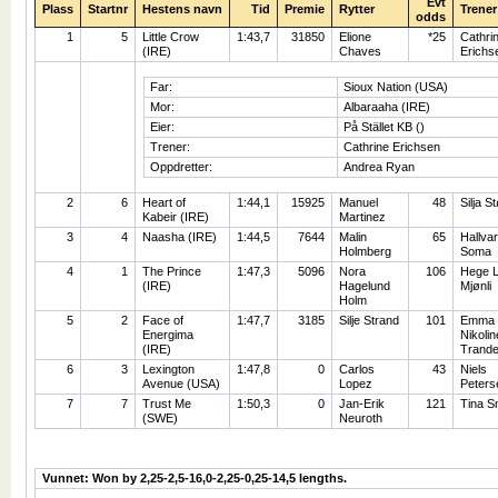
Evt
Plass
Startnr
Hestens navn
Tid
Premie
Rytter
Trener
odds
1
5
Little Crow
1:43,7
31850
Elione
*25
Cathri
(IRE)
Chaves
Erichs
Far:
Sioux Nation (USA)
Mor:
Albaraaha (IRE)
Eier:
På Stället KB ()
Trener:
Cathrine Erichsen
Oppdretter:
Andrea Ryan
2
6
Heart of
1:44,1
15925
Manuel
48
Silja S
Kabeir (IRE)
Martinez
3
4
Naasha (IRE)
1:44,5
7644
Malin
65
Hallva
Holmberg
Soma
4
1
The Prince
1:47,3
5096
Nora
106
Hege L
(IRE)
Hagelund
Mjønli
Holm
5
2
Face of
1:47,7
3185
Silje Strand
101
Emma
Energima
Nikolin
(IRE)
Trand
6
3
Lexington
1:47,8
0
Carlos
43
Niels
Avenue (USA)
Lopez
Peters
7
7
Trust Me
1:50,3
0
Jan-Erik
121
Tina S
(SWE)
Neuroth
Vunnet: Won by 2,25-2,5-16,0-2,25-0,25-14,5 lengths.