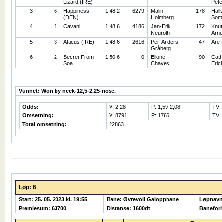
Lizard (IRE)
Pete
3
6
Happiness
1:48,2
6279
Malin
178
Hall
(DEN)
Holmberg
Som
4
1
Cavani
1:48,6
4186
Jan-Erik
172
Knut
Neuroth
Arn
5
3
Atticus (IRE)
1:48,6
2616
Per-Anders
47
Are
Gråberg
6
2
Secret From
1:50,6
0
Elione
90
Cath
Soa
Chaves
Eric
Vunnet: Won by neck-12,5-2,25-nose.
Odds:
V: 2,28
P: 1,59-2,08
TV:
Omsetning:
V: 8791
P: 1766
TV:
Total omsetning:
22863
Løp: 6
Start: 25. 05. 2023 kl. 19:55
Bane: Øvrevoll Galoppbane
Løpnavn
Premiesum: 63700
Distanse: 1600dt
Banefor