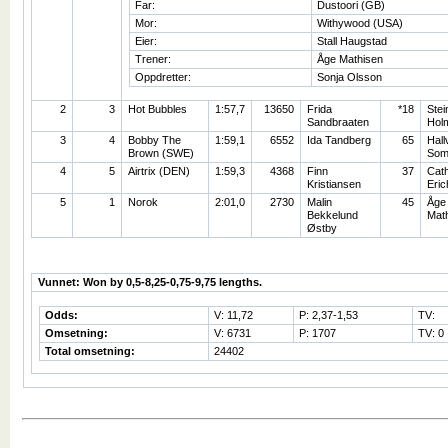
Far:
Dustoori (GB)
Mor:
Withywood (USA)
Eier:
Stall Haugstad
Trener:
Åge Mathisen
Oppdretter:
Sonja Olsson
2
3
Hot Bubbles
1:57,7
13650
Frida
*18
Stei
Sandbraaten
Hol
3
4
Bobby The
1:59,1
6552
Ida Tandberg
65
Hall
Brown (SWE)
Som
4
5
Airtrix (DEN)
1:59,3
4368
Finn
37
Cath
Kristiansen
Eri
5
1
Norok
2:01,0
2730
Malin
45
Åge
Bekkelund
Mat
Østby
Vunnet: Won by 0,5-8,25-0,75-9,75 lengths.
Odds:
V: 11,72
P: 2,37-1,53
TV:
Omsetning:
V: 6731
P: 1707
TV: 0
Total omsetning:
24402