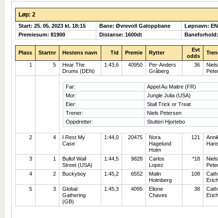
Løp: 2
Start: 25. 05. 2023 kl. 18:15
Bane: Øvrevoll Galoppbane
Løpnavn: E
Premiesum: 81900
Distanse: 1600dt
Baneforhold
Evt
Plass
Startnr
Hestens navn
Tid
Premie
Rytter
Tren
odds
1
5
Hear The
1:43,6
40950
Per-Anders
36
Niels
Drums (DEN)
Gråberg
Pete
Far:
Appel Au Maitre (FR)
Mor:
Jungle Julia (USA)
Eier:
Stall Trick or Treat
Trener:
Niels Petersen
Oppdretter:
Stutteri Hjortebo
2
4
I Rest My
1:44,0
20475
Nora
121
Anni
Case
Hagelund
Han
Holm
3
1
Bullof Wall
1:44,5
9828
Carlos
*18
Niels
Street (USA)
Lopez
Pete
4
2
Buckyboy
1:45,2
6552
Malin
108
Cath
Holmberg
Eric
5
3
Global
1:45,3
4095
Elione
38
Cath
Gathering
Chaves
Eric
(GB)