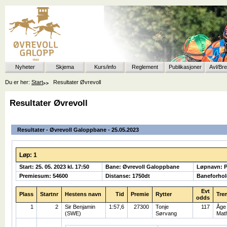
Nyheter
Skjema
Kurs/info
Reglement
Publikasjoner
Avl/Br
Du er her:
Start
Resultater Øvrevoll
Resultater Øvrevoll
Resultater - Øvrevoll Galoppbane - 25.05.2023
Løp: 1
Start: 25. 05. 2023 kl. 17:50
Bane: Øvrevoll Galoppbane
Løpnavn: P
Premiesum: 54600
Distanse: 1750dt
Baneforhol
Evt
Plass
Startnr
Hestens navn
Tid
Premie
Rytter
Tre
odds
1
2
Sir Benjamin
1:57,6
27300
Tonje
117
Åge
(SWE)
Sørvang
Mat