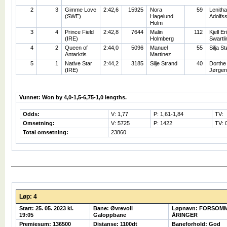
2
3
Gimme Love
2:42,6
15925
Nora
59
Lenitha
(SWE)
Hagelund
Adolfs
Holm
3
4
Prince Field
2:42,8
7644
Malin
112
Kjell Er
(IRE)
Holmberg
Swartli
4
2
Queen of
2:44,0
5096
Manuel
55
Silja S
Antarktis
Martinez
5
1
Native Star
2:44,2
3185
Silje Strand
40
Dorthe
(IRE)
Jørgen
Vunnet: Won by 4,0-1,5-6,75-1,0 lengths.
Odds:
V: 1,77
P: 1,61-1,84
TV:
Omsetning:
V: 5725
P: 1422
TV: 
Total omsetning:
23860
Løp: 4
Start: 25. 05. 2023 kl.
Bane: Øvrevoll
Løpnavn: FORSOMM
19:05
Galoppbane
ÅRINGER
Premiesum: 136500
Distanse: 1100dt
Baneforhold: God