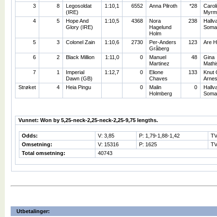
3
8
Legosoldat
1:10,1
6552
Anna Pilroth
*28
Carol
(IRE)
Myrm
4
5
Hope And
1:10,5
4368
Nora
238
Hallv
Glory (IRE)
Hagelund
Soma
Holm
5
3
Colonel Zain
1:10,6
2730
Per-Anders
123
Are 
Gråberg
6
2
Black Million
1:11,0
0
Manuel
48
Gina
Martinez
Mathi
7
1
Imperial
1:12,7
0
Elione
133
Knut 
Dawn (GB)
Chaves
Arne
Strøket
4
Heia Pingu
0
Malin
0
Hallv
Holmberg
Soma
Vunnet: Won by 5,25-neck-2,25-neck-2,25-9,75 lengths.
Odds:
V: 3,85
P: 1,79-1,88-1,42
TV
Omsetning:
V: 15316
P: 1625
TV
Total omsetning:
40743
Utbetalinger: