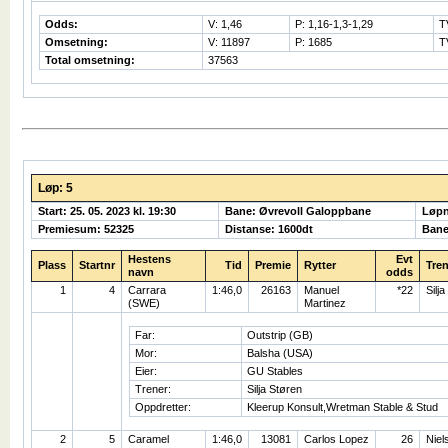
Odds:
V: 1,46
P: 1,16-1,3-1,29
T
Omsetning:
V: 11897
P: 1685
T
Total omsetning:
37563
Løp: 5
Start: 25. 05. 2023 kl. 19:30
Bane: Øvrevoll Galoppbane
Løp
Premiesum: 52325
Distanse: 1600dt
Bane
Hestens
Evt
Plass
Startnr
Tid
Premie
Rytter
Tren
navn
odds
1
4
Carrara
1:46,0
26163
Manuel
*22
Silj
(SWE)
Martinez
Far:
Outstrip (GB)
Mor:
Balsha (USA)
Eier:
GU Stables
Trener:
Silja Støren
Oppdretter:
Kleerup Konsult,Wretman Stable & Stud
2
5
Caramel
1:46,0
13081
Carlos Lopez
26
Niel