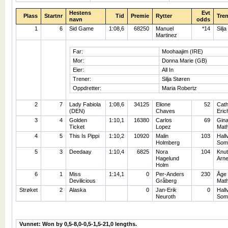
Hestens
Evt
Plass
Startnr
Tid
Premie
Rytter
Tren
navn
odds
1
6
Sid Game
1:08,6
68250
Manuel
*14
Silj
Martinez
Far:
Moohaajim (IRE)
Mor:
Donna Marie (GB)
Eier:
All In
Trener:
Silja Støren
Oppdretter:
Maria Robertz
2
7
Lady Fabiola
1:08,6
34125
Elione
52
Cath
(DEN)
Chaves
Eric
3
4
Golden
1:10,1
16380
Carlos
69
Gin
Ticket
Lopez
Math
4
5
This Is Pippi
1:10,2
10920
Malin
103
Hall
Holmberg
Som
5
3
Deedaay
1:10,4
6825
Nora
104
Knut
Hagelund
Arn
Holm
6
1
Miss
1:14,1
0
Per-Anders
230
Åge
Devilicious
Gråberg
Math
Strøket
2
Alaska
0
Jan-Erik
0
Hall
Neuroth
Som
Vunnet: Won by 0,5-8,0-0,5-1,5-21,0 lengths.