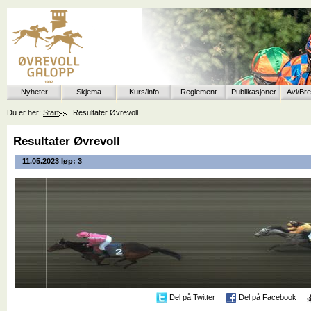
Nyheter
Skjema
Kurs/info
Reglement
Publikasjoner
Avl/Br
Du er her:
Start
Resultater Øvrevoll
Resultater Øvrevoll
11.05.2023 løp: 3
Del på Twitter
Del på Facebook