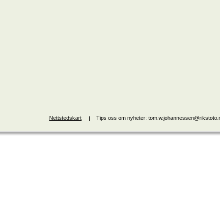
Nettstedskart
Tips oss om nyheter: tom.w.johannessen@rikstoto.