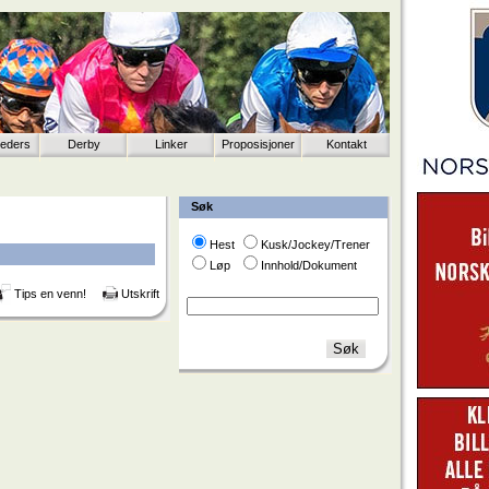
eeders
Derby
Linker
Proposisjoner
Kontakt
Søk
Hest
Kusk/Jockey/Trener
Løp
Innhold/Dokument
Tips en venn!
Utskrift