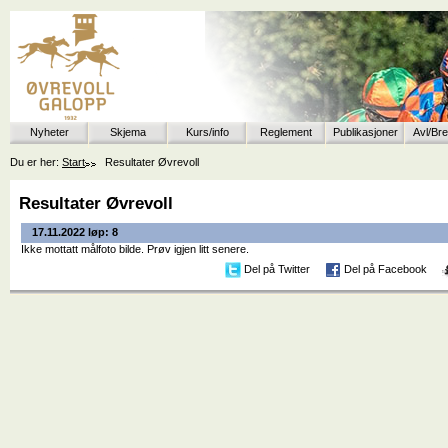
Nyheter
Skjema
Kurs/info
Reglement
Publikasjoner
Avl/Br
Du er her:
Start
Resultater Øvrevoll
Resultater Øvrevoll
17.11.2022 løp: 8
Ikke mottatt målfoto bilde. Prøv igjen litt senere.
Del på Twitter
Del på Facebook