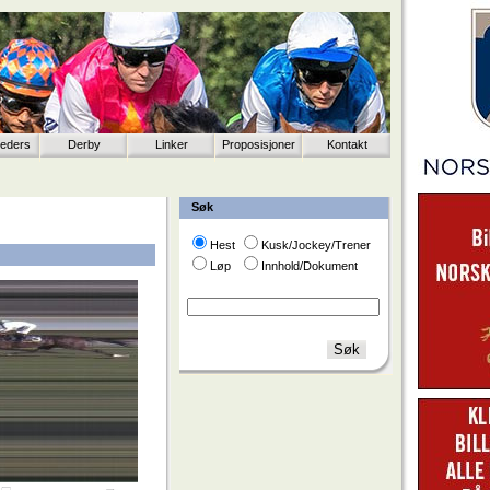
eeders
Derby
Linker
Proposisjoner
Kontakt
Søk
Hest
Kusk/Jockey/Trener
Løp
Innhold/Dokument