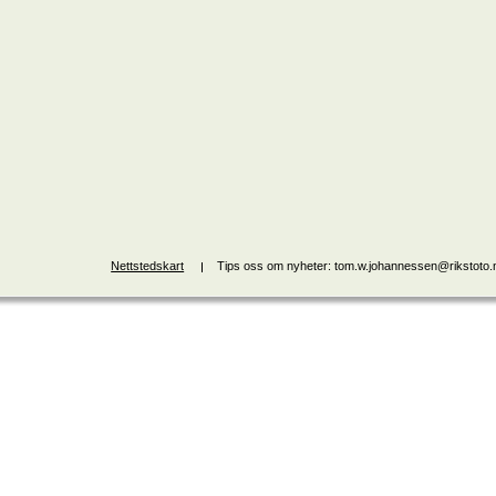
Nettstedskart
Tips oss om nyheter: tom.w.johannessen@rikstoto.