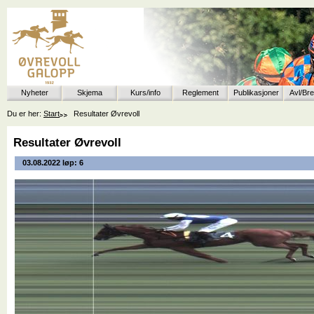
Nyheter
Skjema
Kurs/info
Reglement
Publikasjoner
Avl/Br
Du er her:
Start
Resultater Øvrevoll
Resultater Øvrevoll
03.08.2022 løp: 6