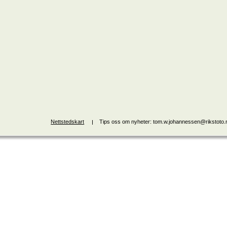
Nettstedskart
Tips oss om nyheter: tom.w.johannessen@rikstoto.