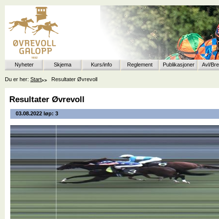
Nyheter
Skjema
Kurs/info
Reglement
Publikasjoner
Avl/Br
Du er her:
Start
Resultater Øvrevoll
Resultater Øvrevoll
03.08.2022 løp: 3