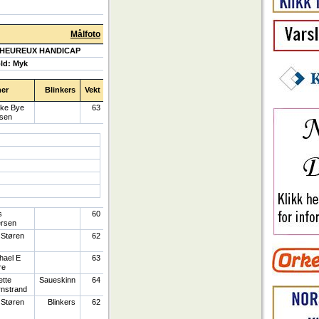
Målfoto
 HEUREUX HANDICAP
ld: Myk
ner
Blinkers
Vekt
ike Bye
63
sen
s
60
ersen
a Støren
62
hael E
63
re
tte
Saueskinn
64
rnstrand
a Støren
Blinkers
62