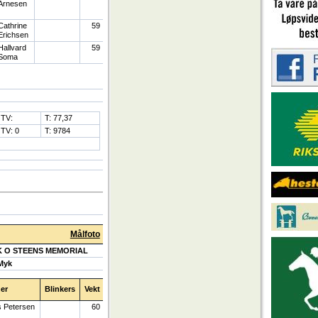
Arnesen
Cathrine
59
Erichsen
Hallvard
59
Soma
TV:
T: 77,37
TV: 0
T: 9784
Målfoto
IK O STEENS MEMORIAL
Myk
er
Blinkers
Vekt
s Petersen
60