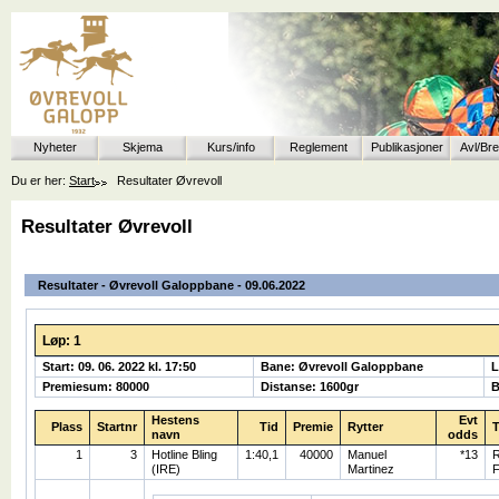
Nyheter
Skjema
Kurs/info
Reglement
Publikasjoner
Avl/Br
Du er her:
Start
Resultater Øvrevoll
Resultater Øvrevoll
Resultater - Øvrevoll Galoppbane - 09.06.2022
Løp: 1
Start: 09. 06. 2022 kl. 17:50
Bane: Øvrevoll Galoppbane
L
Premiesum: 80000
Distanse: 1600gr
B
Hestens
Evt
Plass
Startnr
Tid
Premie
Rytter
T
navn
odds
1
3
Hotline Bling
1:40,1
40000
Manuel
*13
R
(IRE)
Martinez
F