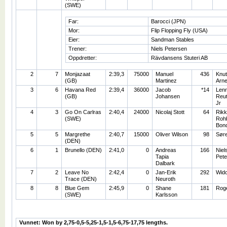
(SWE)
Far:
Barocci (JPN)
Mor:
Flip Flopping Fly (USA)
Eier:
Sandman Stables
Trener:
Niels Petersen
Oppdretter:
Rävdansens Stuteri AB
2
7
Monjazaat
2:39,3
75000
Manuel
436
Knut
(GB)
Martinez
Arn
3
6
Havana Red
2:39,4
36000
Jacob
*14
Lenn
(GB)
Johansen
Reut
Jr
4
3
Go On Carlras
2:40,4
24000
Nicolaj Stott
64
Rikk
(SWE)
Roh
Bon
5
5
Margrethe
2:40,7
15000
Oliver Wilson
98
Sør
(DEN)
6
1
Brunello (DEN)
2:41,0
0
Andreas
166
Niel
Tapia
Pete
Dalbark
7
2
Leave No
2:42,4
0
Jan-Erik
292
Wido
Trace (DEN)
Neuroth
8
8
Blue Gem
2:45,9
0
Shane
181
Rog
(SWE)
Karlsson
Vunnet: Won by 2,75-0,5-5,25-1,5-1,5-6,75-17,75 lengths.