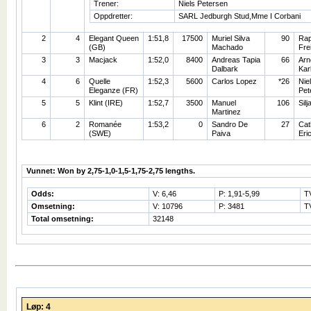
Trener:
Niels Petersen
Oppdretter:
SARL Jedburgh Stud,Mme I Corbani
2
4
Elegant Queen
1:51,8
17500
Muriel Silva
90
Rap
(GB)
Machado
Fre
3
3
Macjack
1:52,0
8400
Andreas Tapia
66
Arn
Dalbark
Kar
4
6
Quelle
1:52,3
5600
Carlos Lopez
*26
Nie
Eleganze (FR)
Pet
5
5
Klint (IRE)
1:52,7
3500
Manuel
106
Silj
Martinez
6
2
Romanée
1:53,2
0
Sandro De
27
Cat
(SWE)
Paiva
Eri
Vunnet: Won by 2,75-1,0-1,5-1,75-2,75 lengths.
Odds:
V: 6,46
P: 1,91-5,99
T
Omsetning:
V: 10796
P: 3481
T
Total omsetning:
32148
Løp: 4