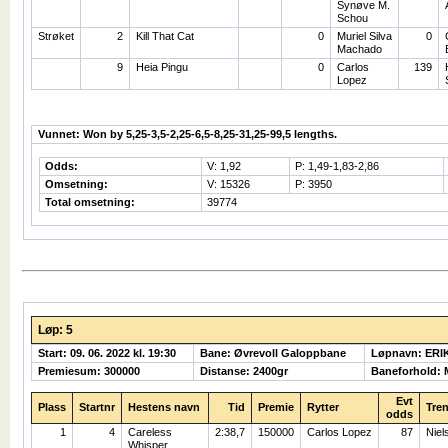
Synøve M.
Schou
Strøket
2
Kill That Cat
0
Muriel Silva
0
Machado
9
Heia Pingu
0
Carlos
139
Lopez
Vunnet: Won by 5,25-3,5-2,25-6,5-8,25-31,25-99,5 lengths.
Odds:
V: 1,92
P: 1,49-1,83-2,86
Omsetning:
V: 15326
P: 3950
Total omsetning:
39774
Løp: 5
Start: 09. 06. 2022 kl. 19:30
Bane: Øvrevoll Galoppbane
Løpnavn: ER
Premiesum: 300000
Distanse: 2400gr
Baneforhold: 
Evt
Plass
Startnr
Hestens navn
Tid
Premie
Rytter
Tren
odds
1
4
Careless
2:38,7
150000
Carlos Lopez
87
Niel
Whisper