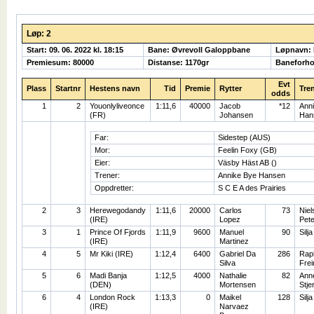
Løp: 2
Start: 09. 06. 2022 kl. 18:15
Bane: Øvrevoll Galoppbane
Løpnavn:
Premiesum: 80000
Distanse: 1170gr
Baneforho
Evt
Plass
Startnr
Hestens navn
Tid
Premie
Rytter
Tre
odds
1
2
Youonlyliveonce
1:11,6
40000
Jacob
*12
Ann
(FR)
Johansen
Han
Far:
Sidestep (AUS)
Mor:
Feelin Foxy (GB)
Eier:
Väsby Häst AB ()
Trener:
Annike Bye Hansen
Oppdretter:
S C E A des Prairies
2
3
Herewegodandy
1:11,6
20000
Carlos
73
Niel
(IRE)
Lopez
Pet
3
1
Prince Of Fjords
1:11,9
9600
Manuel
90
Silj
(IRE)
Martinez
4
5
Mr Kiki (IRE)
1:12,4
6400
Gabriel Da
286
Rap
Silva
Frei
5
6
Madi Banja
1:12,5
4000
Nathalie
82
Anne
(DEN)
Mortensen
Stje
6
4
London Rock
1:13,3
0
Maikel
128
Silj
(IRE)
Narvaez