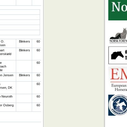
 O.
Blinkers
60
esen
art
Blinkers
60
erskiøld
e
60
bach
de
en Jensen
Blinkers
60
s
60
rsen, DK
 Neuroth
60
er Osberg
60