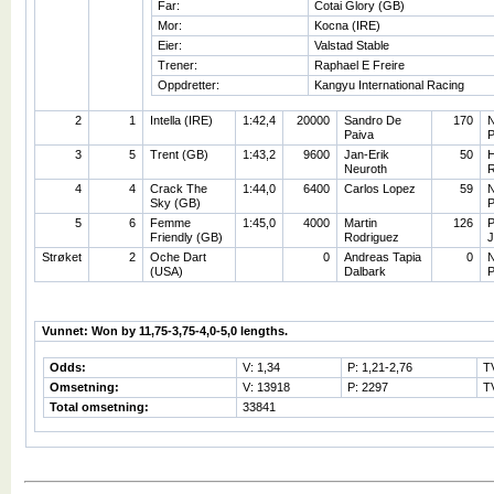
Far:
Cotai Glory (GB)
Mor:
Kocna (IRE)
Eier:
Valstad Stable
Trener:
Raphael E Freire
Oppdretter:
Kangyu International Racing
2
1
Intella (IRE)
1:42,4
20000
Sandro De
170
N
Paiva
P
3
5
Trent (GB)
1:43,2
9600
Jan-Erik
50
H
Neuroth
R
4
4
Crack The
1:44,0
6400
Carlos Lopez
59
N
Sky (GB)
P
5
6
Femme
1:45,0
4000
Martin
126
P
Friendly (GB)
Rodriguez
J
Strøket
2
Oche Dart
0
Andreas Tapia
0
N
(USA)
Dalbark
P
Vunnet: Won by 11,75-3,75-4,0-5,0 lengths.
Odds:
V: 1,34
P: 1,21-2,76
T
Omsetning:
V: 13918
P: 2297
T
Total omsetning:
33841