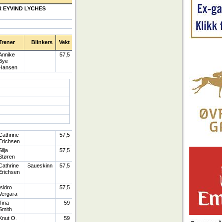
R EYVIND LYCHES
Trener
Blinkers
Vekt
Annike
57,5
Bye
Hansen
Cathrine
57,5
Erichsen
Silja
57,5
Støren
Cathrine
Saueskinn
57,5
Erichsen
Isidro
57,5
Vergara
Tina
59
Smith
Knut O.
59