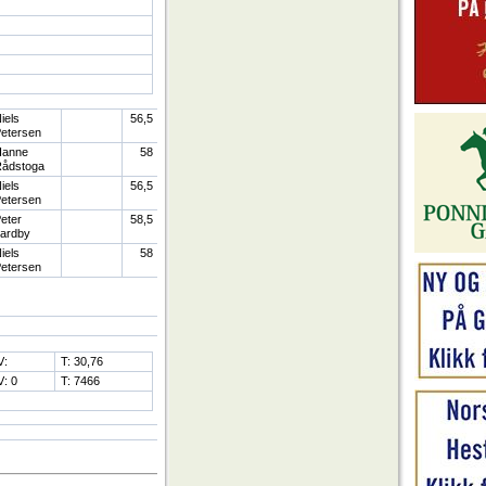
iels
56,5
etersen
anne
58
ådstoga
iels
56,5
etersen
eter
58,5
ardby
iels
58
etersen
V:
T: 30,76
V: 0
T: 7466