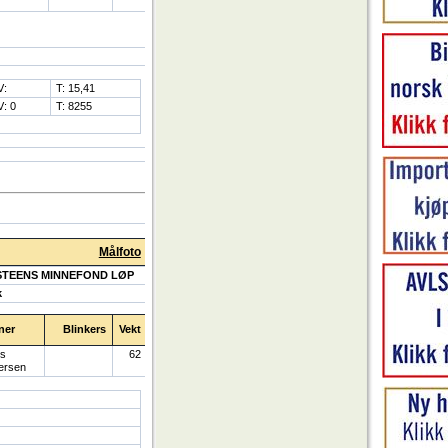
V:
T: 15,41
V: 0
T: 8255
Målfoto
 STEENS MINNEFOND LØP
k
ner
Blinkers
Vekt
ls
62
ersen