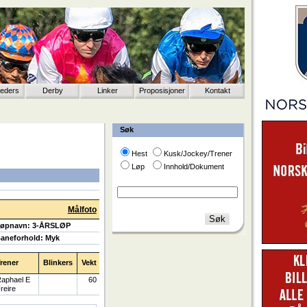
eeders
Derby
Linker
Proposisjoner
Kontakt
Søk
Hest
Kusk/Jockey/Trener
Løp
Innhold/Dokument
Målfoto
øpnavn: 3-ÅRSLØP
aneforhold: Myk
rener
Blinkers
Vekt
aphael E
60
reire