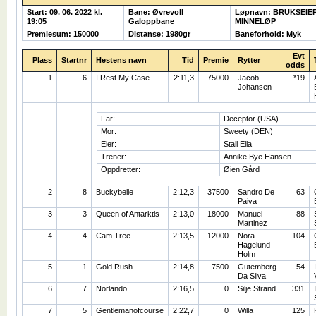
Start: 09. 06. 2022 kl.
Bane: Øvrevoll
Løpnavn: BRUKSEIE
19:05
Galoppbane
MINNELØP
Premiesum: 150000
Distanse: 1980gr
Baneforhold: Myk
Evt
Plass
Startnr
Hestens navn
Tid
Premie
Rytter
odds
1
6
I Rest My Case
2:11,3
75000
Jacob
*19
Johansen
Far:
Deceptor (USA)
Mor:
Sweety (DEN)
Eier:
Stall Ella
Trener:
Annike Bye Hansen
Oppdretter:
Øien Gård
2
8
Buckybelle
2:12,3
37500
Sandro De
63
Paiva
3
3
Queen of Antarktis
2:13,0
18000
Manuel
88
Martinez
4
4
Cam Tree
2:13,5
12000
Nora
104
Hagelund
Holm
5
1
Gold Rush
2:14,8
7500
Gutemberg
54
Da Silva
6
7
Norlando
2:16,5
0
Silje Strand
331
7
5
Gentlemanofcourse
2:22,7
0
Willa
125