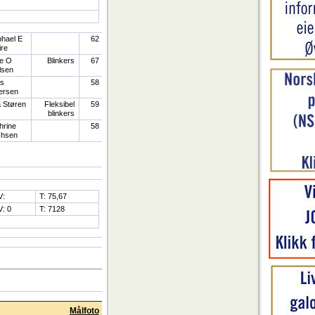
hael E
62
ire
e O
Blinkers
67
lsen
ls
58
ersen
a Støren
Fleksibel
59
blinkers
hrine
58
chsen
V:
T: 75,67
V: 0
T: 7128
Målfoto