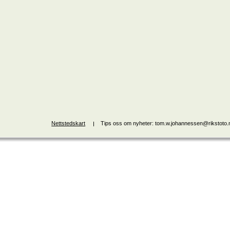
Nettstedskart
Tips oss om nyheter: tom.w.johannessen@rikstoto.