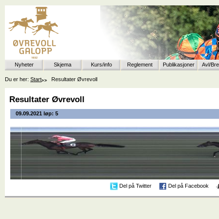
Nyheter
Skjema
Kurs/info
Reglement
Publikasjoner
Avl/Br
Du er her:
Start
Resultater Øvrevoll
Resultater Øvrevoll
09.09.2021 løp: 5
Del på Twitter
Del på Facebook