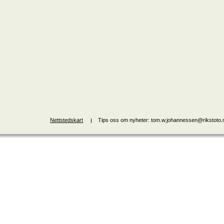
Nettstedskart
Tips oss om nyheter: tom.w.johannessen@rikstoto.