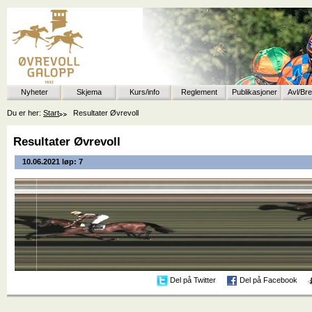
Nyheter
Skjema
Kurs/info
Reglement
Publikasjoner
Avl/Br
Du er her:
Start
Resultater Øvrevoll
Resultater Øvrevoll
10.06.2021 løp: 7
Del på Twitter
Del på Facebook