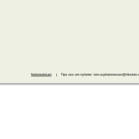
Nettstedskart
Tips oss om nyheter: tom.w.johannessen@rikstoto.