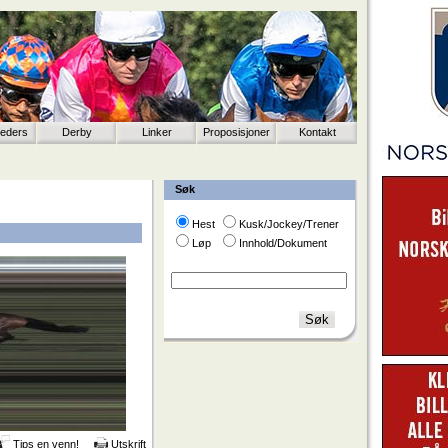
eeders
Derby
Linker
Proposisjoner
Kontakt
Søk
Hest
Kusk/Jockey/Trener
Løp
Innhold/Dokument
Tips en venn!
Utskrift