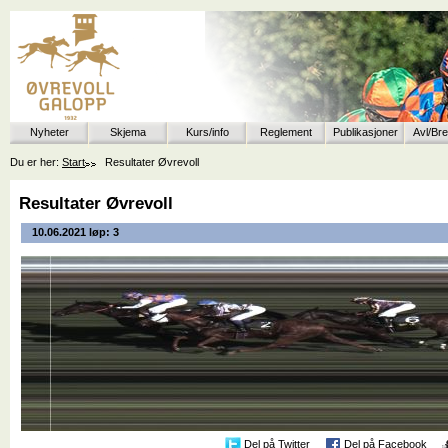
Nyheter
Skjema
Kurs/info
Reglement
Publikasjoner
Avl/Br
Du er her:
Start
Resultater Øvrevoll
Resultater Øvrevoll
10.06.2021 løp: 3
Del på Twitter
Del på Facebook