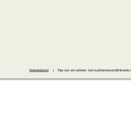
Nettstedskart
Tips oss om nyheter: tom.w.johannessen@rikstoto.