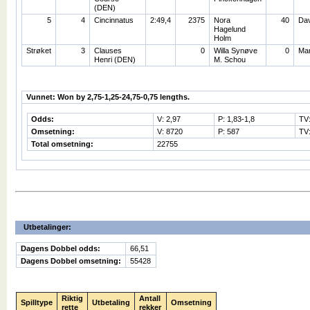
(DEN)
5
4
Cincinnatus
2:49,4
2375
Nora
40
Dav
Hagelund
Holm
Strøket
3
Clauses
0
Willa Synøve
0
Mar
Henri (DEN)
M. Schou
Vunnet: Won by 2,75-1,25-24,75-0,75 lengths.
Odds:
V: 2,97
P: 1,83-1,8
TV
Omsetning:
V: 8720
P: 587
TV:
Total omsetning:
22755
Utbetalinger:
Dagens Dobbel odds:
66,51
Dagens Dobbel omsetning:
55428
Riktig
Antall
Spilltype
Utbetaling
Omsetning
rette
rekker