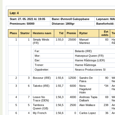
Løp: 4
Start: 27. 05. 2021 kl. 19:05
Bane: Øvrevoll Galoppbane
Løpnavn: MA
Premiesum: 50000
Distanse: 1800gr
Baneforhold:
Evt
Plass
Startnr
Hestens navn
Tid
Premie
Rytter
Tr
odds
1
1
Simply Minds
1:55,0
25000
Manuel
83
Ha
(FR)
Martinez
Rå
Far:
Belardo (IRE)
Mor:
Hatsepsut Queen (FR)
Eier:
Hanne Rådstoga (LIER)
Trener:
Hanne Rådstoga
Oppdretter:
Nearco Producciones SI
2
3
Bosseur (IRE)
1:55,6
12500
Sandro De
80
Wi
Paiva
Ne
3
6
Takeko (IRE)
1:55,7
6000
Nora
*34
An
Hagelund
Ha
Holm
4
7
Leave No
1:56,3
4000
Andreas Tapia
69
Wi
Trace (DEN)
Dalbark
Ne
5
5
Tambora
1:56,5
2500
Alan Wallace
238
An
Queen (GB)
Ha
6
4
My French
1:56,6
0
Carlos Lopez
36
Ar