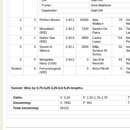
Eier:
Stall GM
Trener:
Gina Mathisen
Oppdretter:
Stall GM
2
3
Perfect Illusion
2:40,2
15000
Alan
79
Gi
Wallace
Ma
3
7
Moonflash
2:40,3
7200
Sandro De
54
Tol
(IRE)
Paiva
La
4
1
Native Star
2:40,9
4800
Carlos
*24
Nie
(IRE)
Lopez
Pe
5
4
Sound of
2:42,1
3000
Willa
52
Isi
Silence
Synøve M.
Ve
Schou
6
5
Mongolian
2:44,0
0
Jan-Erik
63
På
Navy (USA)
Neuroth
No
Strøket
6
Ferryverygood
0
Anna Pilroth
0
To
(IRE)
He
Vunnet: Won by 0,75-0,25-3,25-6,0-9,25 lengths.
Odds:
V: 5,29
P: 2,32-1,76-2,78
T
Omsetning:
V: 7892
P: 941
T
Total omsetning:
26122