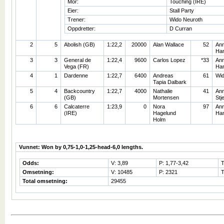
Mor:
Touching (IRE)
Eier:
Stall Party
Trener:
Wido Neuroth
Oppdretter:
D Curran
2
5
Abolish (GB)
1:22,2
20000
Alan Wallace
52
Ann
Ha
3
3
General de
1:22,4
9600
Carlos Lopez
*33
Ann
Vega (FR)
Ha
4
1
Dardenne
1:22,7
6400
Andreas
61
Wid
Tapia Dalbark
5
4
Backcountry
1:22,7
4000
Nathalie
41
Ann
(GB)
Mortensen
Stj
6
6
Calcaterre
1:23,9
0
Nora
97
Ann
(IRE)
Hagelund
Ha
Holm
Vunnet: Won by 0,75-1,0-1,25-head-6,0 lengths.
Odds:
V: 3,89
P: 1,77-3,42
T
Omsetning:
V: 10485
P: 2321
T
Total omsetning:
29455