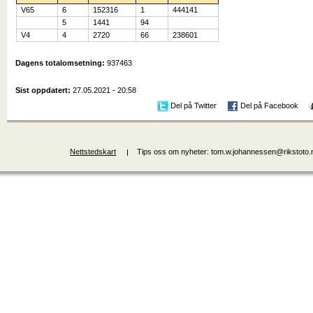
V65
6
152316
1
444141
5
1441
94
V4
4
2720
66
238601
Dagens totalomsetning:
937463
Sist oppdatert:
27.05.2021 - 20:58
Del på Twitter
Del på Facebook
Nettstedskart
Tips oss om nyheter: tom.w.johannessen@rikstoto.