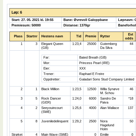
Løp: 6
Start: 27. 05. 2021 kl. 19:55
Bane: Øvrevoll Galoppbane
Løpnavn:
Premiesum: 50000
Distanse: 1370gr
Baneforhol
Evt
Plass
Startnr
Hestens navn
Tid
Premie
Rytter
odds
1
3
Elegant Queen
1:23,4
25000
Gutemberg
44
(GB)
Da Silva
Far:
Bated Breath (GB)
Mor:
Princess Pearl (IRE)
Eier:
XXX
Trener:
Raphael E Freire
Oppdretter:
Galadari Sons Stud Company Limited
2
1
Black Million
1:23,5
12500
Willa Synøve
46
M. Schou
3
5
Rock Dancer
1:24,0
6000
Sandro De
*18
(GER)
Paiva
4
2
Seeyouincourt
1:25,6
4000
Alan Wallace
137
(SWE)
5
8
Juveniledelinquent
1:29,2
2500
Nora
50
Hagelund
Holm
Strøket
4
Main Wave (SWE)
0
Emilie
0