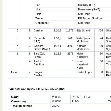
Far:
Mutajally (GB)
Mor:
Bittersweet (SWE)
Eier:
Stall Hope
Trener:
Pål Jørgen Nordbye
Oppdretter:
Stall Hope
2
5
Cardhu
1:10,8
11875
Silje Strand
*24
Silj
3
2
Ciccarelli
1:10,9
5700
Willa Synøve
74
Hall
(IRE)
M. Schou
So
4
3
Golders
1:12,1
3800
Nathalie
39
Ann
Green (SWE)
Mortensen
Stje
5
6
Zara Zaid
1:12,8
2375
Malin
60
Åsa
(SWE)
Holmberg
Edv
4
Asaks
0
Nora
60
Jan
Ambition
Hagelund
Tøn
Holm
Strøket
7
Stogas
0
Carlos Lopez
0
Han
Etosha
Råd
Vunnet: Won by 2,5-1,0-0,5-5,5-3,5 lengths.
Odds:
V: 8,16
P: 1,65-1,4-1,33
T
Omsetning:
V: 8894
P: 904
TV
Total omsetning:
25272