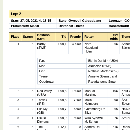
Løp: 2
Start: 27. 05. 2021 kl. 18:15
Bane: Øvrevoll Galoppbane
Løpnavn: G
Premiesum: 60000
Distanse: 1100dt
Baneforhold:
Hestens
Evt
Plass
Startnr
Tid
Premie
Rytter
Trene
navn
odds
1
6
Barny
1:09,1
30000
Nora
66
Annet
(SWE)
Hagelund
Stjer
Holm
Far:
Eishin Dunkirk (USA)
Mor:
Asuncion (SWE)
Eier:
Nathalie Mortensen ()
Trener:
Annette Stjernstrand
Oppdretter:
Rævdansens Stuteri
2
3
Red Valley
1:09,3
15000
Manuel
106
Knut 
(USA)
Martinez
Arnes
3
4
Tootick
1:09,3
7200
Malin
90
Åsa
(IRE)
Holmberg
Edva
4
2
Lille My
1:09,7
4800
Gutemberg Da
65
Hallv
(GB)
Silva
Soma
5
1
Dickie
1:09,9
3000
Willa Synøve
76
Are H
Dickens
M. Schou
6
5
The
1:12,1
0
Sandro De
*16
Rapha