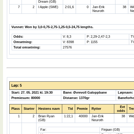
Dream (GB)
7
2
I Apple (SWE)
2:01,6
0
Jan-Erik
38
Wi
Neuroth
Ne
Vunnet: Won by 3,0-0,75-2,75-1,25-0,5-24,75 lengths.
Odds:
V: 8,3
P: 2,29-2,47-2,3
T
Omsetning:
V: 8398
P: 1155
TV
Total omsetning:
27576
Løp: 5
Start: 27. 05. 2021 kl. 19:30
Bane: Øvrevoll Galoppbane
Løpnavn:
Premiesum: 80000
Distanse: 1370gr
Baneforho
Evt
Plass
Startnr
Hestens navn
Tid
Premie
Rytter
Tre
odds
1
2
Brian Ryan
1:22,1
40000
Jan-Erik
38
Wid
(GB)
Neuroth
Far:
Finjaan (GB)