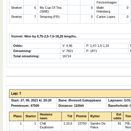
Finckenhagen
Strøket
6
My Cup Of Tea
0
Malin
0
(SWE)
Holmberg
Strøket
7
Smazing (FR)
0
Carlos Lopez
0
Vunnet: Won by 0,75-2,5-7,5-18,25 lengths.
Odds:
V: 4,46
P: 1,47-1,5-1,15
Omsetning:
V: 7821
P: 1871
Total omsetning:
16714
Løp: 7
Start: 27. 05. 2021 kl. 20:20
Bane: Øvrevoll Galoppbane
Løpnavn: GO
Premiesum: 47500
Distanse: 1100dt
Baneforhold: 
Hestens
Evt
Plass
Startnr
Tid
Premie
Rytter
Tre
navn
odds
1
1
Chili
1:10,6
23750
Sandro De
81
Pål
Explosion
Paiva
Nor