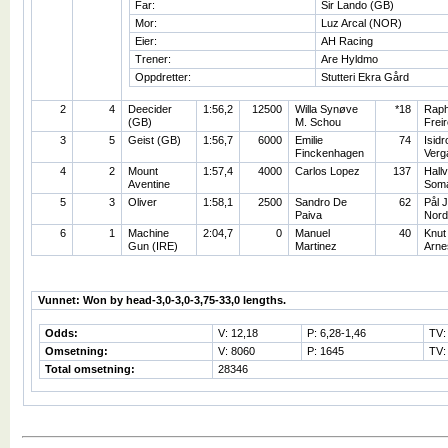
Far:
Sir Lando (GB)
Mor:
Luz Arcal (NOR)
Eier:
AH Racing
Trener:
Are Hyldmo
Oppdretter:
Stutteri Ekra Gård
2
4
Deecider
1:56,2
12500
Willa Synøve
*18
Raph
(GB)
M. Schou
Freir
3
5
Geist (GB)
1:56,7
6000
Emilie
74
Isidr
Finckenhagen
Verg
4
2
Mount
1:57,4
4000
Carlos Lopez
137
Hall
Aventine
Som
5
3
Oliver
1:58,1
2500
Sandro De
62
Pål 
Paiva
Nord
6
1
Machine
2:04,7
0
Manuel
40
Knut
Gun (IRE)
Martinez
Arne
Vunnet: Won by head-3,0-3,0-3,75-33,0 lengths.
Odds:
V: 12,18
P: 6,28-1,46
TV:
Omsetning:
V: 8060
P: 1645
TV:
Total omsetning:
28346