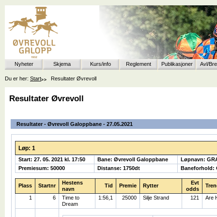
Nyheter
Skjema
Kurs/info
Reglement
Publikasjoner
Avl/Br
Du er her:
Start
Resultater Øvrevoll
Resultater Øvrevoll
Resultater - Øvrevoll Galoppbane - 27.05.2021
Løp: 1
Start: 27. 05. 2021 kl. 17:50
Bane: Øvrevoll Galoppbane
Løpnavn: GR
Premiesum: 50000
Distanse: 1750dt
Baneforhold:
Hestens
Evt
Plass
Startnr
Tid
Premie
Rytter
Tren
navn
odds
1
6
Time to
1:56,1
25000
Silje Strand
121
Are 
Dream