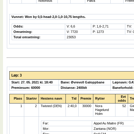
Notorious
Paiva
Freire
Vunnet: Won by 0,5-head-2,0-1,0-10,75 lengths.
Odds:
V: 6,6
P: 1,6-2,71
TV:
Omsetning:
V: 7720
P: 1273
TV: 
Total omsetning:
23053
Løp: 3
Start: 27. 05. 2021 kl. 18:40
Bane: Øvrevoll Galoppbane
Løpnavn: G
Premiesum: 60000
Distanse: 2400dt
Baneforhold:
Evt
Plass
Startnr
Hestens navn
Tid
Premie
Rytter
Tr
odds
1
2
Twisted (DEN)
2:40,0
30000
Nora
52
Gi
Hagelund
Ma
Holm
Far:
Appel Au Maitre (FR)
Mor:
Zantana (NOR)