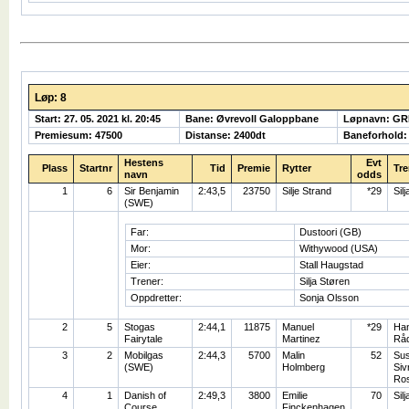
Løp: 8
Start: 27. 05. 2021 kl. 20:45
Bane: Øvrevoll Galoppbane
Løpnavn: G
Premiesum: 47500
Distanse: 2400dt
Baneforhold:
Hestens
Evt
Plass
Startnr
Tid
Premie
Rytter
Tre
navn
odds
1
6
Sir Benjamin
2:43,5
23750
Silje Strand
*29
Sil
(SWE)
Far:
Dustoori (GB)
Mor:
Withywood (USA)
Eier:
Stall Haugstad
Trener:
Silja Støren
Oppdretter:
Sonja Olsson
2
5
Stogas
2:44,1
11875
Manuel
*29
Ha
Fairytale
Martinez
Rå
3
2
Mobilgas
2:44,3
5700
Malin
52
Su
(SWE)
Holmberg
Siv
Ros
4
1
Danish of
2:49,3
3800
Emilie
70
Sil
Course
Finckenhagen