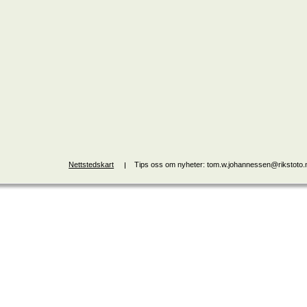
Nettstedskart
Tips oss om nyheter: tom.w.johannessen@rikstoto.