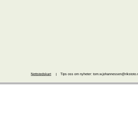
Nettstedskart
Tips oss om nyheter: tom.w.johannessen@rikstoto.