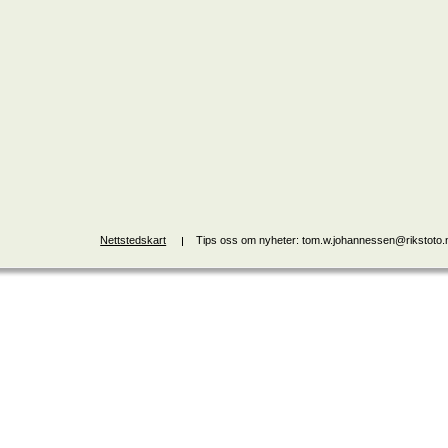
Nettstedskart
Tips oss om nyheter: tom.w.johannessen@rikstoto.