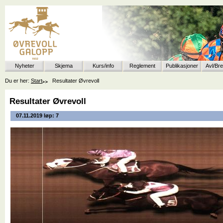
Nyheter
Skjema
Kurs/info
Reglement
Publikasjoner
Avl/Br
Du er her:
Start
Resultater Øvrevoll
Resultater Øvrevoll
07.11.2019 løp: 7