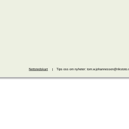
Nettstedskart
Tips oss om nyheter: tom.w.johannessen@rikstoto.