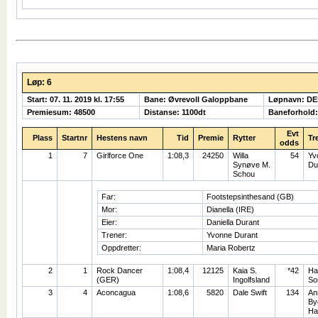
Løp: 6
Start: 07. 11. 2019 kl. 17:55
Bane: Øvrevoll Galoppbane
Løpnavn: D
Premiesum: 48500
Distanse: 1100dt
Baneforhold
Evt
Plass
Startnr
Hestens navn
Tid
Premie
Rytter
Tr
odds
1
7
Girlforce One
1:08,3
24250
Willa
54
Yv
Synøve M.
Du
Schou
Far:
Footstepsinthesand (GB)
Mor:
Dianella (IRE)
Eier:
Daniella Durant
Trener:
Yvonne Durant
Oppdretter:
Maria Robertz
2
1
Rock Dancer
1:08,4
12125
Kaia S.
*42
Ha
(GER)
Ingolfsland
So
3
4
Aconcagua
1:08,6
5820
Dale Swift
134
An
By
Ha