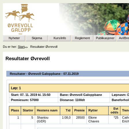
Nyheter
Skjema
Kurs/info
Reglement
Publikasjoner
Avl/Br
Du er her:
Start
Resultater Øvrevoll
Resultater Øvrevoll
Resultater - Øvrevoll Galoppbane - 07.11.2019
Løp: 1
Start: 07. 11. 2019 kl. 15:50
Bane: Øvrevoll Galoppbane
Løpnavn: 
Premiesum: 57000
Distanse: 1100dt
Baneforhol
Evt
Plass
Startnr
Hestens navn
Tid
Premie
Rytter
Tren
odds
1
5
Shantou
1:08,0
28500
Elione
*25
Cath
(GER)
Chaves
Eric