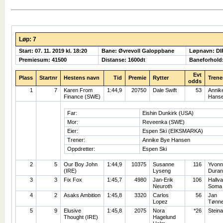
Løp: 7
Start: 07. 11. 2019 kl. 18:20
Bane: Øvrevoll Galoppbane
Løpnavn: D
Premiesum: 41500
Distanse: 1600dt
Baneforhold
Evt
Plass
Startnr
Hestens navn
Tid
Premie
Rytter
Trene
odds
1
7
Karen From
1:44,9
20750
Dale Swift
53
Annik
Finance (SWE)
Hans
Far:
Eishin Dunkirk (USA)
Mor:
Reveenka (SWE)
Eier:
Espen Ski (EIKSMARKA)
Trener:
Annike Bye Hansen
Oppdretter:
Espen Ski
2
5
Our Boy John
1:44,9
10375
Susanne
116
Yvonn
(IRE)
Lyseng
Duran
3
3
Fix Fox
1:45,7
4980
Jan-Erik
106
Hallva
Neuroth
Soma
4
2
Asaks Ambition
1:45,8
3320
Carlos
56
Jan
Lopez
Tønn
5
9
Elusive
1:45,8
2075
Nora
*26
Stein
Thought (IRE)
Hagelund