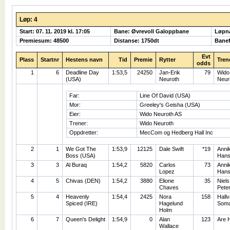
Løp: 4
Start: 07. 11. 2019 kl. 17:05
Bane: Øvrevoll Galoppbane
Løpn
Premiesum: 48500
Distanse: 1750dt
Banef
Evt
Plass
Startnr
Hestens navn
Tid
Premie
Rytter
Tren
odds
1
6
Deadline Day
1:53,5
24250
Jan-Erik
79
Wido
(USA)
Neuroth
Neur
Far:
Line Of David (USA)
Mor:
Greeley's Geisha (USA)
Eier:
Wido Neuroth AS
Trener:
Wido Neuroth
Oppdretter:
MecCom og Hedberg Hall Inc
2
1
We Got The
1:53,9
12125
Dale Swift
*19
Anni
Boss (USA)
Hans
3
3
Al Buraq
1:54,2
5820
Carlos
73
Anni
Lopez
Hans
4
5
Chivas (DEN)
1:54,2
3880
Elione
35
Niels
Chaves
Pete
5
4
Heavenly
1:54,4
2425
Nora
158
Hallv
Spiced (IRE)
Hagelund
Som
Holm
6
7
Queen's Delight
1:54,9
0
Alan
123
Are 
Wallace