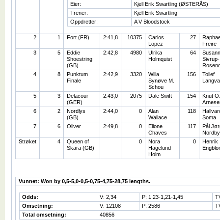
Eier:
Kjell Erik Swartling (ØSTERÅS)
Trener:
Kjell Erik Swartling
Oppdretter:
A V Bloodstock
2
1
Fort (FR)
2:41,8
10375
Carlos
27
Raphae
Lopez
Freire
3
5
Eddie
2:42,8
4980
Ulrika
64
Susan
Shoestring
Holmquist
Sivrup-
(GB)
Rosenq
4
8
Punktum
2:42,9
3320
Willa
156
Tollef
Finale
Synøve M.
Langva
Schou
5
3
Delacour
2:43,0
2075
Dale Swift
154
Knut O
(GER)
Arnese
6
2
Nordlys
2:44,0
0
Alan
118
Hallvar
(GB)
Wallace
Soma
7
6
Oliver
2:49,8
0
Elione
117
Pål Jø
Chaves
Nordby
Strøket
4
Queen of
0
Nora
0
Henrik
Skara (GB)
Hagelund
Engblo
Holm
Vunnet: Won by 0,5-5,0-0,5-0,75-4,75-28,75 lengths.
Odds:
V: 2,34
P: 1,23-1,21-1,45
T
Omsetning:
V: 12108
P: 2586
T
Total omsetning:
40856