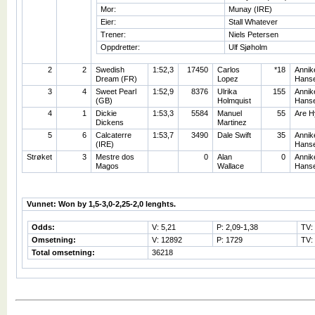
Mor:
Munay (IRE)
Eier:
Stall Whatever
Trener:
Niels Petersen
Oppdretter:
Ulf Sjøholm
2
2
Swedish
1:52,3
17450
Carlos
*18
Annik
Dream (FR)
Lopez
Hans
3
4
Sweet Pearl
1:52,9
8376
Ulrika
155
Annik
(GB)
Holmquist
Hans
4
1
Dickie
1:53,3
5584
Manuel
55
Are H
Dickens
Martinez
5
6
Calcaterre
1:53,7
3490
Dale Swift
35
Annik
(IRE)
Hans
Strøket
3
Mestre dos
0
Alan
0
Annik
Magos
Wallace
Hans
Vunnet: Won by 1,5-3,0-2,25-2,0 lenghts.
Odds:
V: 5,21
P: 2,09-1,38
TV:
Omsetning:
V: 12892
P: 1729
TV:
Total omsetning:
36218