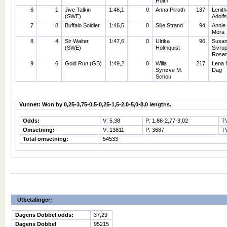
Holm
6
1
Jive Talkin
1:46,1
0
Anna Pilroth
137
Lenith
(SWE)
Adolf
7
8
Buffalo Soldier
1:46,5
0
Silje Strand
94
Annie
Mora
8
4
Sir Walter
1:47,6
0
Ulrika
96
Susa
(SWE)
Holmquist
Sivrup
Rosen
9
6
Gold Run (GB)
1:49,2
0
Willa
217
Lena 
Synøve M.
Dag
Schou
Vunnet: Won by 0,25-3,75-0,5-0,25-1,5-2,0-5,0-8,0 lengths.
Odds:
V: 5,38
P: 1,86-2,77-3,02
T
Omsetning:
V: 13811
P: 3687
TV
Total omsetning:
54533
Utbetalinger:
Dagens Dobbel odds:
37,29
Dagens Dobbel
95215