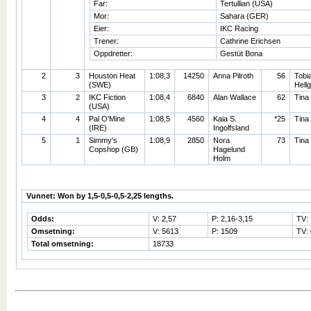
Far:
Tertullian (USA)
Mor:
Sahara (GER)
Eier:
IKC Racing
Trener:
Cathrine Erichsen
Oppdretter:
Gestüt Bona
2
3
Houston Heat
1:08,3
14250
Anna Pilroth
56
Tobi
(SWE)
Hell
3
2
IKC Fiction
1:08,4
6840
Alan Wallace
62
Tina
(USA)
4
4
Pal O'Mine
1:08,5
4560
Kaia S.
*25
Tina
(IRE)
Ingolfsland
5
1
Simmy's
1:08,9
2850
Nora
73
Tina
Copshop (GB)
Hagelund
Holm
Vunnet: Won by 1,5-0,5-0,5-2,25 lengths.
Odds:
V: 2,57
P: 2,16-3,15
TV:
Omsetning:
V: 5613
P: 1509
TV: 
Total omsetning:
18733