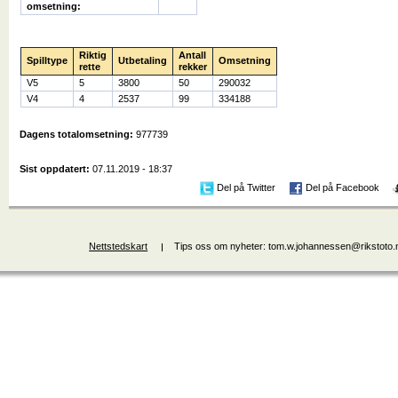
omsetning:
Riktig
Antall
Spilltype
Utbetaling
Omsetning
rette
rekker
V5
5
3800
50
290032
V4
4
2537
99
334188
Dagens totalomsetning:
977739
Sist oppdatert:
07.11.2019 - 18:37
Del på Twitter
Del på Facebook
Nettstedskart
Tips oss om nyheter: tom.w.johannessen@rikstoto.