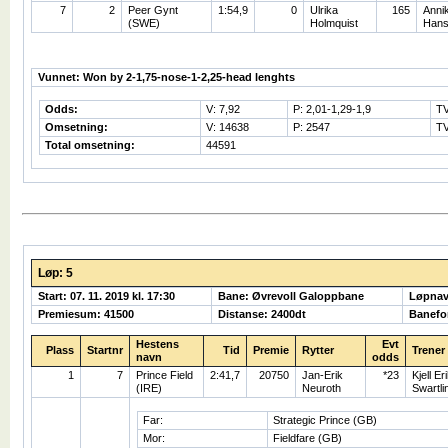
7
2
Peer Gynt
1:54,9
0
Ulrika
165
Anni
(SWE)
Holmquist
Hans
Vunnet: Won by 2-1,75-nose-1-2,25-head lenghts
Odds:
V: 7,92
P: 2,01-1,29-1,9
TV
Omsetning:
V: 14638
P: 2547
TV
Total omsetning:
44591
Løp: 5
Start: 07. 11. 2019 kl. 17:30
Bane: Øvrevoll Galoppbane
Løpnav
Premiesum: 41500
Distanse: 2400dt
Banefo
Hestens
Evt
Plass
Startnr
Tid
Premie
Rytter
Trener
navn
odds
1
7
Prince Field
2:41,7
20750
Jan-Erik
*23
Kjell Er
(IRE)
Neuroth
Swartli
Far:
Strategic Prince (GB)
Mor:
Fieldfare (GB)