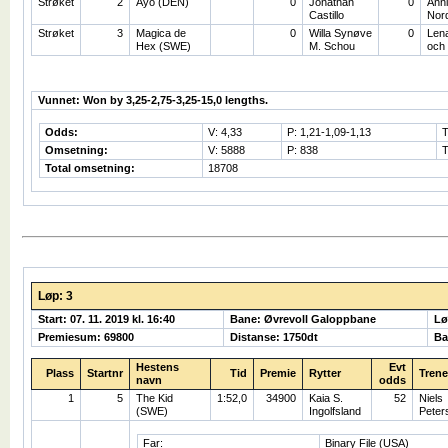
Strøket
2
Ayo (DEN)
0
Jonathan
0
Ann
Castillo
Nord
Strøket
3
Magica de
0
Willa Synøve
0
Lena
Hex (SWE)
M. Schou
och
Vunnet: Won by 3,25-2,75-3,25-15,0 lengths.
Odds:
V: 4,33
P: 1,21-1,09-1,13
T
Omsetning:
V: 5888
P: 838
T
Total omsetning:
18708
Løp: 3
Start: 07. 11. 2019 kl. 16:40
Bane: Øvrevoll Galoppbane
Lø
Premiesum: 69800
Distanse: 1750dt
Ba
Hestens
Evt
Plass
Startnr
Tid
Premie
Rytter
Trene
navn
odds
1
5
The Kid
1:52,0
34900
Kaia S.
52
Niels
(SWE)
Ingolfsland
Peter
Far:
Binary File (USA)