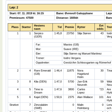
Løp: 2
Start: 07. 11. 2019 kl. 16:15
Bane: Øvrevoll Galoppbane
Løp
Premiesum: 47500
Distanse: 1600dt
Bane
Hestens
Evt
Plass
Startnr
Tid
Premie
Rytter
Tre
navn
odds
1
1
Serpico
1:45,8
23750
Silja Støren
43
Isid
(GER)
Ver
Far:
Maxios (GB)
Mor:
Suave (IRE)
Eier:
Silja Støren og Manuel Martinez
Trener:
Isidro Vergara
Oppdretter:
Gestüt Am Schlossgarten og Römerhof
2
4
Rare Emerald
1:46,4
11875
Nora
30
Tina
(GB)
Hagelund
Holm
3
8
Kila (DEN)
1:47,0
5700
Jan-Erik
59
Wid
Neuroth
Neu
4
5
Time to
1:47,6
3800
Carlos
*23
Are
Dream
Lopez
Hyl
5
6
Kajal (DEN)
1:50,6
2375
Alan Wallace
101
Are
Hyl
Strøket
7
Zimzalabim
0
Malin
0
Lena
(SWE)
Holmberg
och