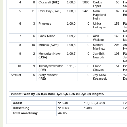
4
8
Ciccarelli (IRE)
1:08,6
3880
Carlos
58
Ha
Lopez
So
5
11
Point Boy (SWE)
1:08,9
2425
Nora
82
Ca
Hagelund
Er
Holm
6
3
Priceless
1:09,0
0
Ulrika
158
På
Holmquist
Jø
No
7
6
Black Million
1:09,2
0
Alan
146
Gi
Wallace
Ma
8
10
Miltonia (SWE)
1:09,3
0
Manuel
206
Ar
Martinez
Hy
9
2
Mongolian Navy
1:09,7
0
Jan-Erik
105
På
(USA)
Neuroth
Jø
No
10
9
Twentytwowontdo
1:11,5
0
Elione
51
Pi
(IRE)
Chaves
Hø
Strøket
5
Story Minister
0
Jay Drew
0
Yv
(IRE)
Kozaczek
Du
Vunnet: Won by 0,5-0,75-neck-1,25-0,5-1,25-0,5-2,0-9,0 lenghts.
Odds:
V: 5,48
P: 2,16-2,3-3,99
TV
Omsetning:
V: 10639
P: 4885
TV
Total omsetning:
44665