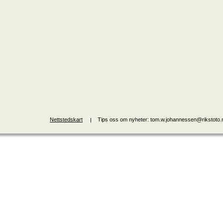
Nettstedskart
Tips oss om nyheter: tom.w.johannessen@rikstoto.