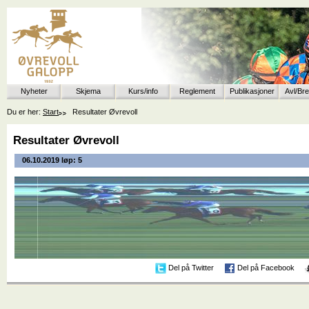
Nyheter
Skjema
Kurs/info
Reglement
Publikasjoner
Avl/Br
Du er her:
Start
Resultater Øvrevoll
Resultater Øvrevoll
06.10.2019 løp: 5
Del på Twitter
Del på Facebook