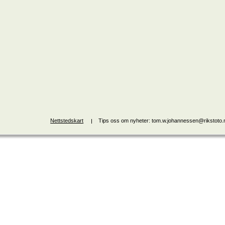
Nettstedskart
Tips oss om nyheter: tom.w.johannessen@rikstoto.