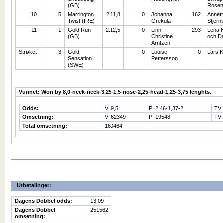
(GB)
Rosen
10
5
Marrington
2:11,8
0
Johanna
162
Annett
Twist (IRE)
Grekula
Stjern
11
1
Gold Run
2:12,5
0
Linn
293
Lena N
(GB)
Christine
och D
Arntzen
Strøket
3
Gold
0
Louise
0
Lars K
Sensation
Pettersson
(SWE)
Vunnet: Won by 8,0-neck-neck-3,25-1,5-nose-2,25-head-1,25-3,75 lenghts.
Odds:
V: 9,5
P: 2,46-1,37-2
TV:
Omsetning:
V: 62349
P: 19548
TV:
Total omsetning:
160464
Utbetalinger:
Dagens Dobbel odds:
13,09
Dagens Dobbel
251562
omsetning: