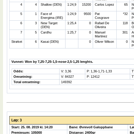
4
4
Shallow (DEN)
1:24,9
15200
Carlos Lopez
65
N
P
5
1
Face of
1:24,9
9500
Pat
*32
N
Energima (IRE)
Cosgrave
P
6
3
New Target
1:25,4
0
Rafael De
118
B
(DEN)
Oliveira
O
7
5
Cardhu
1:25,7
0
Manuel
301
A
Martinez
H
Strøket
6
Kasai (DEN)
0
Oliver Wilson
0
N
P
Vunnet: Won by 7,25-7,25-1,5-nose-2,5-1,25 lenghts.
Odds:
V: 3,36
P: 1,36-1,71-1,33
T
Omsetning:
V: 84327
P: 12412
T
Total omsetning:
149392
Løp: 3
Start: 25. 08. 2019 kl. 14:20
Bane: Øvrevoll Galoppbane
Lø
Premiesum: 105000
Distanse: 2400gr
Ba