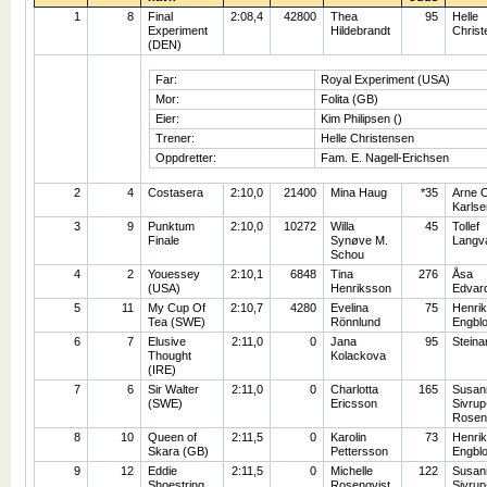
1
8
Final
2:08,4
42800
Thea
95
Helle
Experiment
Hildebrandt
Christ
(DEN)
Far:
Royal Experiment (USA)
Mor:
Folita (GB)
Eier:
Kim Philipsen ()
Trener:
Helle Christensen
Oppdretter:
Fam. E. Nagell-Erichsen
2
4
Costasera
2:10,0
21400
Mina Haug
*35
Arne 
Karlse
3
9
Punktum
2:10,0
10272
Willa
45
Tollef
Finale
Synøve M.
Langv
Schou
4
2
Youessey
2:10,1
6848
Tina
276
Åsa
(USA)
Henriksson
Edvar
5
11
My Cup Of
2:10,7
4280
Evelina
75
Henrik
Tea (SWE)
Rönnlund
Engbl
6
7
Elusive
2:11,0
0
Jana
95
Steina
Thought
Kolackova
(IRE)
7
6
Sir Walter
2:11,0
0
Charlotta
165
Susan
(SWE)
Ericsson
Sivrup
Rosen
8
10
Queen of
2:11,5
0
Karolin
73
Henrik
Skara (GB)
Pettersson
Engbl
9
12
Eddie
2:11,5
0
Michelle
122
Susan
Shoestring
Rosenqvist
Sivrup