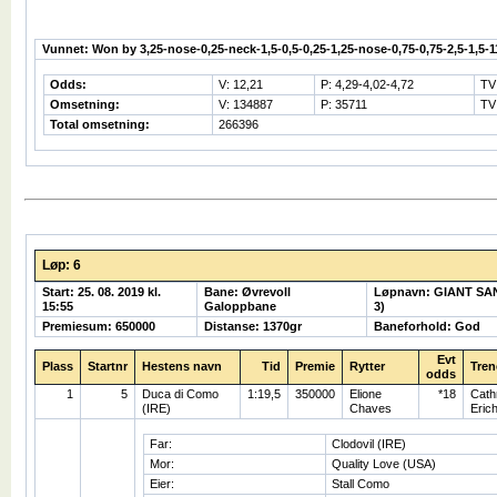
Vunnet: Won by 3,25-nose-0,25-neck-1,5-0,5-0,25-1,25-nose-0,75-0,75-2,5-1,5-1
Odds:
V: 12,21
P: 4,29-4,02-4,72
TV
Omsetning:
V: 134887
P: 35711
TV
Total omsetning:
266396
Løp: 6
Start: 25. 08. 2019 kl.
Bane: Øvrevoll
Løpnavn: GIANT S
15:55
Galoppbane
3)
Premiesum: 650000
Distanse: 1370gr
Baneforhold: God
Evt
Plass
Startnr
Hestens navn
Tid
Premie
Rytter
Tren
odds
1
5
Duca di Como
1:19,5
350000
Elione
*18
Cath
(IRE)
Chaves
Eric
Far:
Clodovil (IRE)
Mor:
Quality Love (USA)
Eier:
Stall Como