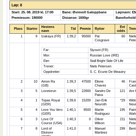
Løp: 8
Start: 25. 08. 2019 kl. 17:00
Bane: Øvrevoll Galoppbane
Løpnavn: E
Premiesum: 190000
Distanse: 1600gr
Baneforhold
Hestens
Evt
Plass
Startnr
Tid
Premie
Rytter
Tren
navn
odds
1
9
Izakaya (FR)
1:39,2
95000
Pat
60
Niel
Cosgrave
Pete
Far:
Siyouni (FR)
Mor:
Russian Love (IRE)
Eier:
Stall Bright Side Of Life
Trener:
Niels Petersen
Oppdretter:
S. C. Ecurie De Meautry
2
10
Amon Ra
1:39,3
47500
Elione
46
Fran
(GB)
Chaves
Cast
3
5
Lovetorun
1:39,5
22800
Sandro De
121
Are 
Paiva
4
1
Topas Royal
1:39,6
15200
Jan-Erik
*29
Wid
(GER)
Neuroth
Neur
5
4
Love You Vero
1:40,1
9500
Martin
195
Patr
(GER)
Rodriguez
Wah
6
3
Love Of
1:40,3
0
Oliver
211
Niel
Course (USA)
Wilson
Pete
7
8
Lord of
1:41,0
0
Manuel
299
Bent
Elsinore
Martinez