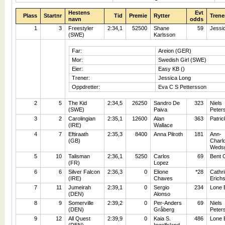
Hestens
Evt
Plass
Startnr
Tid
Premie
Rytter
Trene
navn
odds
1
3
Freestyler
2:34,1
52500
Shane
59
Jessi
(SWE)
Karlsson
Far:
Areion (GER)
Mor:
Swedish Girl (SWE)
Eier:
Easy KB ()
Trener:
Jessica Long
Oppdretter:
Eva C S Pettersson
2
5
The Kid
2:34,5
26250
Sandro De
323
Niels
(SWE)
Paiva
Peter
3
2
Carolingian
2:35,1
12600
Alan
363
Patri
(IRE)
Wallace
4
7
Eftiraath
2:35,3
8400
Anna Pilroth
181
Ann-
(GB)
Charlo
Weds
5
10
Talisman
2:36,1
5250
Carlos
69
Bent 
(FR)
Lopez
6
6
Silver Falcon
2:36,3
0
Elione
*28
Cathr
(IRE)
Chaves
Erich
7
11
Jumeirah
2:39,1
0
Sergio
234
Lone 
(DEN)
Alonso
8
9
Somerville
2:39,2
0
Per-Anders
69
Niels
(DEN)
Gråberg
Peter
9
12
All Quest
2:39,9
0
Kaia S.
486
Lone 