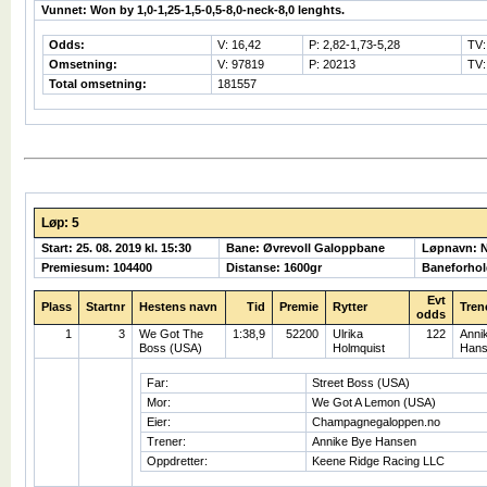
Vunnet: Won by 1,0-1,25-1,5-0,5-8,0-neck-8,0 lenghts.
Odds:
V: 16,42
P: 2,82-1,73-5,28
TV:
Omsetning:
V: 97819
P: 20213
TV:
Total omsetning:
181557
Løp: 5
Start: 25. 08. 2019 kl. 15:30
Bane: Øvrevoll Galoppbane
Løpnavn:
Premiesum: 104400
Distanse: 1600gr
Baneforhol
Evt
Plass
Startnr
Hestens navn
Tid
Premie
Rytter
Tren
odds
1
3
We Got The
1:38,9
52200
Ulrika
122
Anni
Boss (USA)
Holmquist
Hans
Far:
Street Boss (USA)
Mor:
We Got A Lemon (USA)
Eier:
Champagnegaloppen.no
Trener:
Annike Bye Hansen
Oppdretter:
Keene Ridge Racing LLC