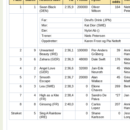
odds
1
1
Swan Black
2:35,9
200000
Oliver
164
Niel
(DEN)
Wilson
Pet
Far:
Devil's Drink (JPN)
Mor:
Kat Dior (SWE)
Eier:
Nybri Ab ()
Trener:
Niels Petersen
Oppdretter:
Karen Frost og Pia Neltoft
2
9
Unwanted
2:36,1
100000
Per-Anders
39
Ann
Beauty (IRE)
Gråberg
Han
3
6
Zahara (GER)
2:36,3
48000
Dale Swift
176
Wid
Neu
4
2
Angel Love
2:36,6
32000
Jan-Erik
45
Wid
(GER)
Neuroth
Neu
5
7
Smooth
2:36,7
20000
Alan
45
Gin
Escape
Wallace
Mat
6
3
Lea (SWE)
2:38,3
0
Elione
269
Ben
Chaves
7
4
High as a Kite
2:38,4
0
Sandro De
*27
Jan 
(FR)
Paiva
8
8
Ginseng (FR)
2:40,0
0
Carlos
207
Ann
Lopez
Han
Strøket
5
Sing A Rainbow
0
Shane
0
Jes
(IRE)
Karlsson
Lon