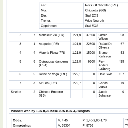
Far:
Rock Of Gibraltar (IRE)
Mor:
Chiquette (GB)
Eier:
Stall EOS
Trener:
Wido Neuroth
Oppdretter:
Stall EOS
2
7
Monsieur Vic (FR)
1:21,9
47500
Oliver
98
Wilson
3
1
Acapello (IRE)
1:21,9
22800
Rafael De
67
Oliveira
4
4
Victoria Placa (FR)
1:21,9
15200
Shane
53
Karlsson
5
8
Outragusandangerus
1:22,0
9500
Per-
*25
(USA)
Anders
Gråberg
6
5
Reine de Vega (IRE)
1:22,1
0
Dale Swift
157
7
3
Sir Leo (IRE)
1:22,7
0
Carlos
79
Lopez
Strøket
2
Chinese Emperor
0
Jacob
0
(GB)
Johansen
Vunnet: Won by 1,25-0,25-nose-0,25-0,25-3,0 lenghts
Odds:
V: 4,45
P: 1,46-2,83-1,78
T
Omsetning:
V: 65304
P: 8756
T