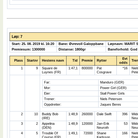
Løp: 7
Start: 25. 08. 2019 kl. 16:20
Bane: Øvrevoll Galoppbane
Løpnavn: MARIT 
Premiesum: 1300000
Distanse: 1800gr
Baneforhold: God
Evt
Plass
Startnr
Hestens navn
Tid
Premie
Rytter
Tre
odds
1
9
Square de
1:47,1
800000
Pat
*16
Niel
Luynes (FR)
Cosgrave
Pet
Far:
Manduro (GER)
Mor:
Power Girl (GER)
Eier:
Stall Power Girls
Trener:
Niels Petersen
Oppdretter:
Jaques Beres
2
10
Buddy Bob
1:48,9
260000
Dale Swift
396
Wid
(IRE)
Neu
3
2
Appelina
1:48,9
120000
Jan-Erik
53
Wid
(DEN)
Neuroth
Neu
4
5
Trouble Of
1:49,1
72000
Shane
166
Niel
Course (FR)
Karlsson
Pet