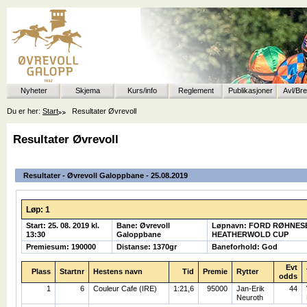
Nyheter
Skjema
Kurs/info
Reglement
Publikasjoner
Avl/Br
Du er her:
Start
Resultater Øvrevoll
Resultater Øvrevoll
Resultater - Øvrevoll Galoppbane - 25.08.2019
Løp: 1
Start: 25. 08. 2019 kl.
Bane: Øvrevoll
Løpnavn: FORD RØHNES
13:30
Galoppbane
HEATHERWOLD CUP
Premiesum: 190000
Distanse: 1370gr
Baneforhold: God
Evt
Plass
Startnr
Hestens navn
Tid
Premie
Rytter
odds
1
6
Couleur Cafe (IRE)
1:21,6
95000
Jan-Erik
44
Neuroth