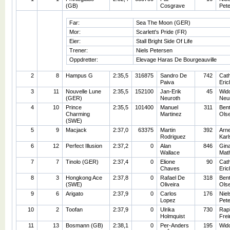
(GB)
Cosgrave
Pet
Far:
Sea The Moon (GER)
Mor:
Scarlett's Pride (FR)
Eier:
Stall Bright Side Of Life
Trener:
Niels Petersen
Oppdretter:
Elevage Haras De Bourgeauville
2
8
Hampus G
2:35,5
316875
Sandro De
742
Cath
Paiva
Eri
3
11
Nouvelle Lune
2:35,5
152100
Jan-Erik
45
Wid
(GER)
Neuroth
Neu
4
10
Prince
2:35,5
101400
Manuel
311
Ben
Charming
Martinez
Ols
(SWE)
5
9
Macjack
2:37,0
63375
Martin
392
Arn
Rodriguez
Karl
6
12
Perfect Illusion
2:37,2
0
Alan
846
Gin
Wallace
Mat
7
7
Tinolo (GER)
2:37,4
0
Elione
90
Cath
Chaves
Eri
8
3
Hongkong Ace
2:37,8
0
Rafael De
318
Ben
(SWE)
Oliveira
Ols
9
6
Arigato
2:37,9
0
Carlos
176
Niel
Lopez
Pet
10
2
Toofan
2:37,9
0
Ulrika
730
Rap
Holmquist
Frei
11
13
Bosmann (GB)
2:38,1
0
Per-Anders
195
Wid