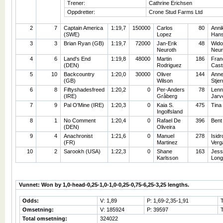
Trener:
Cathrine Erichsen
Oppdretter:
Crone Stud Farms Ltd
2
7
Captain America
1:19,7
150000
Carlos
80
Anni
(SWE)
Lopez
Han
3
3
Brian Ryan (GB)
1:19,7
72000
Jan-Erik
48
Wido
Neuroth
Neur
4
6
Land's End
1:19,8
48000
Martin
186
Fran
(DEN)
Rodriguez
Cast
5
10
Backcountry
1:20,0
30000
Oliver
144
Anne
(GB)
Wilson
Stje
6
8
Fiftyshadesfreed
1:20,2
0
Per-Anders
78
Lenn
(IRE)
Gråberg
Jarv
7
9
Pal O'Mine (IRE)
1:20,3
0
Kaia S.
475
Tina
Ingolfsland
8
1
No Comment
1:20,4
0
Rafael De
396
Bent
(DEN)
Oliveira
9
4
Anachronist
1:21,6
0
Manuel
278
Isidr
(FR)
Martinez
Verg
10
2
Sarookh (USA)
1:22,3
0
Shane
163
Jess
Karlsson
Long
Vunnet: Won by 1,0-head-0,25-1,0-1,0-0,25-0,75-6,25-3,25 lengths.
Odds:
V: 1,89
P: 1,69-2,35-1,91
Omsetning:
V: 185924
P: 39597
Total omsetning:
324022