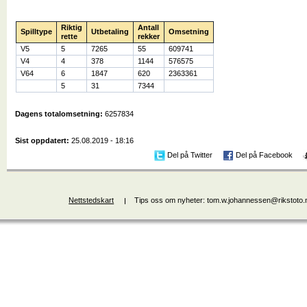
Riktig
Antall
Spilltype
Utbetaling
Omsetning
rette
rekker
V5
5
7265
55
609741
V4
4
378
1144
576575
V64
6
1847
620
2363361
5
31
7344
Dagens totalomsetning:
6257834
Sist oppdatert:
25.08.2019 - 18:16
Del på Twitter
Del på Facebook
Nettstedskart
Tips oss om nyheter: tom.w.johannessen@rikstoto.