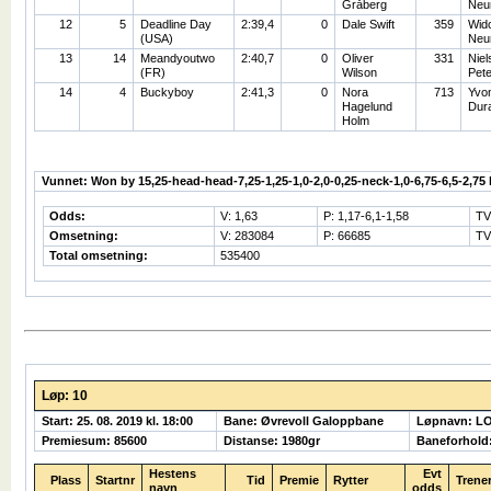
Gråberg
Neu
12
5
Deadline Day
2:39,4
0
Dale Swift
359
Wid
(USA)
Neu
13
14
Meandyoutwo
2:40,7
0
Oliver
331
Niel
(FR)
Wilson
Pet
14
4
Buckyboy
2:41,3
0
Nora
713
Yvo
Hagelund
Dur
Holm
Vunnet: Won by 15,25-head-head-7,25-1,25-1,0-2,0-0,25-neck-1,0-6,75-6,5-2,75 
Odds:
V: 1,63
P: 1,17-6,1-1,58
TV
Omsetning:
V: 283084
P: 66685
TV
Total omsetning:
535400
Løp: 10
Start: 25. 08. 2019 kl. 18:00
Bane: Øvrevoll Galoppbane
Løpnavn: L
Premiesum: 85600
Distanse: 1980gr
Baneforhold
Hestens
Evt
Plass
Startnr
Tid
Premie
Rytter
Trene
navn
odds