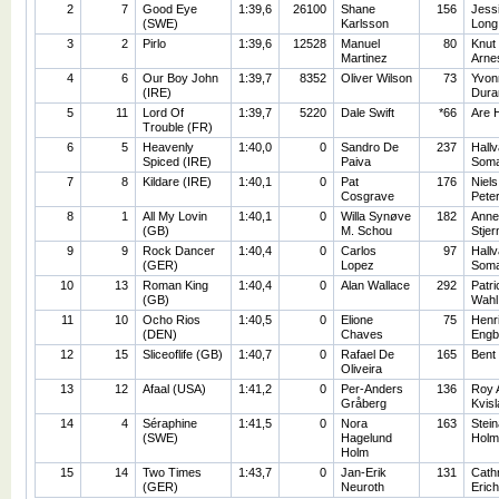
2
7
Good Eye
1:39,6
26100
Shane
156
Jess
(SWE)
Karlsson
Long
3
2
Pirlo
1:39,6
12528
Manuel
80
Knut
Martinez
Arne
4
6
Our Boy John
1:39,7
8352
Oliver Wilson
73
Yvon
(IRE)
Dura
5
11
Lord Of
1:39,7
5220
Dale Swift
*66
Are 
Trouble (FR)
6
5
Heavenly
1:40,0
0
Sandro De
237
Hallv
Spiced (IRE)
Paiva
Som
7
8
Kildare (IRE)
1:40,1
0
Pat
176
Niels
Cosgrave
Pete
8
1
All My Lovin
1:40,1
0
Willa Synøve
182
Anne
(GB)
M. Schou
Stjer
9
9
Rock Dancer
1:40,4
0
Carlos
97
Hallv
(GER)
Lopez
Som
10
13
Roman King
1:40,4
0
Alan Wallace
292
Patri
(GB)
Wahl
11
10
Ocho Rios
1:40,5
0
Elione
75
Henr
(DEN)
Chaves
Engb
12
15
Sliceoflife (GB)
1:40,7
0
Rafael De
165
Bent
Oliveira
13
12
Afaal (USA)
1:41,2
0
Per-Anders
136
Roy 
Gråberg
Kvisl
14
4
Séraphine
1:41,5
0
Nora
163
Stein
(SWE)
Hagelund
Holm
Holm
15
14
Two Times
1:43,7
0
Jan-Erik
131
Cath
(GER)
Neuroth
Eric