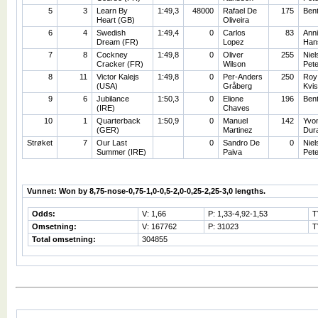
5
3
Learn By
1:49,3
48000
Rafael De
175
Ben
Heart (GB)
Oliveira
6
4
Swedish
1:49,4
0
Carlos
83
Ann
Dream (FR)
Lopez
Han
7
8
Cockney
1:49,8
0
Oliver
255
Niel
Cracker (FR)
Wilson
Pet
8
11
Victor Kalejs
1:49,8
0
Per-Anders
250
Roy
(USA)
Gråberg
Kvis
9
6
Jubilance
1:50,3
0
Elione
196
Ben
(IRE)
Chaves
10
1
Quarterback
1:50,9
0
Manuel
142
Yvo
(GER)
Martinez
Dur
Strøket
7
Our Last
0
Sandro De
0
Niel
Summer (IRE)
Paiva
Pet
Vunnet: Won by 8,75-nose-0,75-1,0-0,5-2,0-0,25-2,25-3,0 lengths.
Odds:
V: 1,66
P: 1,33-4,92-1,53
T
Omsetning:
V: 167762
P: 31023
T
Total omsetning:
304855