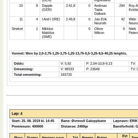
(DEN)
Ingolfsland
10
8
Dapple
2:41,8
0
Andreas
294
Roy A
(GER)
Tapia
Kvisla
Dalbark
11
4
I And I (IRE)
2:49,8
0
Jan-Erik
42
Wido
Neuroth
Neuro
Strøket
1
Mikklus
0
Oliver
0
Niels
Makklus
Wilson
Peter
(SWE)
Vunnet: Won by 2,0-2,75-1,25-3,75-1,25-13,75-0,5-3,25-9,5-40,25 lenghts.
Odds:
V: 5,92
P: 2,04-10,8-9,13
TV:
Omsetning:
V: 98333
P: 23649
TV: 
Total omsetning:
183720
Løp: 4
Start: 25. 08. 2019 kl. 14:45
Bane: Øvrevoll Galoppbane
Løpnavn: ERI
Premiesum: 400000
Distanse: 2400gr
Baneforhold: 
Evt
Plass
Startnr
Hestens navn
Tid
Premie
Rytter
Tre