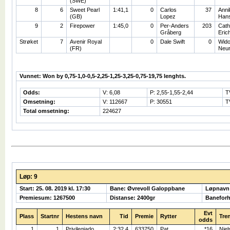
(SWE)
8
6
Sweet Pearl
1:41,1
0
Carlos
37
Anni
(GB)
Lopez
Han
9
2
Firepower
1:45,0
0
Per-Anders
203
Cath
Gråberg
Eric
Strøket
7
Avenir Royal
0
Dale Swift
0
Wid
(FR)
Neur
Vunnet: Won by 0,75-1,0-0,5-2,25-1,25-3,25-0,75-19,75 lenghts.
Odds:
V: 6,08
P: 2,55-1,55-2,44
T
Omsetning:
V: 112667
P: 30551
T
Total omsetning:
224627
Løp: 9
Start: 25. 08. 2019 kl. 17:30
Bane: Øvrevoll Galoppbane
Løpnavn
Premiesum: 1267500
Distanse: 2400gr
Baneforh
Evt
Plass
Startnr
Hestens navn
Tid
Premie
Rytter
Tre
odds
1
1
Privilegiado
2:32,4
633750
Pat
*16
Niel