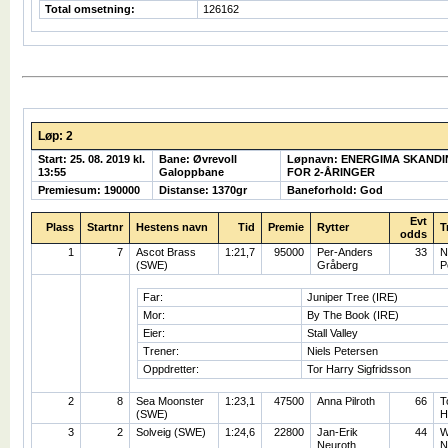
Total omsetning:
126162
Løp: 2
Start: 25. 08. 2019 kl.
Bane: Øvrevoll
Løpnavn: ENERGIMA SKAND
13:55
Galoppbane
FOR 2-ÅRINGER
Premiesum: 190000
Distanse: 1370gr
Baneforhold: God
Evt
Plass
Startnr
Hestens navn
Tid
Premie
Rytter
T
odds
1
7
Ascot Brass
1:21,7
95000
Per-Anders
33
N
(SWE)
Gråberg
P
Far:
Juniper Tree (IRE)
Mor:
By The Book (IRE)
Eier:
Stall Valley
Trener:
Niels Petersen
Oppdretter:
Tor Harry Sigfridsson
2
8
Sea Moonster
1:23,1
47500
Anna Pilroth
66
T
(SWE)
H
3
2
Solveig (SWE)
1:24,6
22800
Jan-Erik
44
W
Neuroth
N