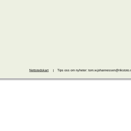
Nettstedskart
Tips oss om nyheter: tom.w.johannessen@rikstoto.