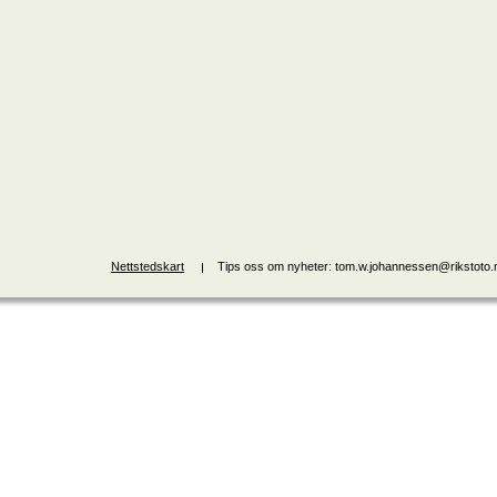
Nettstedskart
Tips oss om nyheter: tom.w.johannessen@rikstoto.