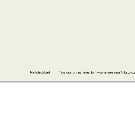
Nettstedskart
Tips oss om nyheter: tom.w.johannessen@rikstoto.