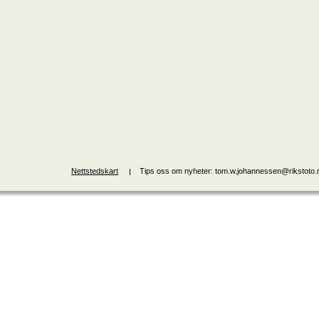
Nettstedskart
Tips oss om nyheter: tom.w.johannessen@rikstoto.