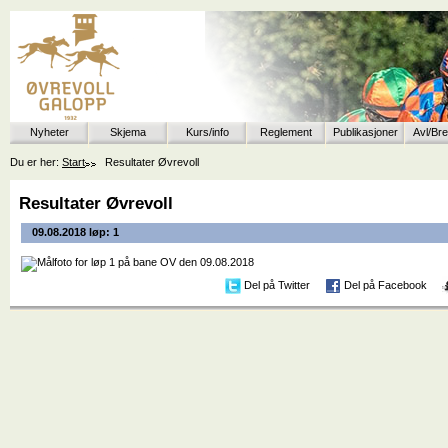
Nyheter
Skjema
Kurs/info
Reglement
Publikasjoner
Avl/Br
Du er her:
Start
Resultater Øvrevoll
Resultater Øvrevoll
09.08.2018 løp: 1
Del på Twitter
Del på Facebook