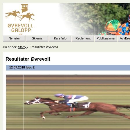
Nyheter
Skjema
Kurs/info
Reglement
Publikasjoner
Avl/Br
Du er her:
Start
Resultater Øvrevoll
Resultater Øvrevoll
12.07.2018 løp: 2