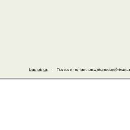
Nettstedskart
Tips oss om nyheter: tom.w.johannessen@rikstoto.