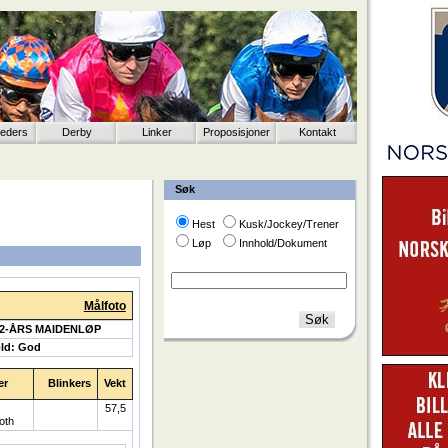
eeders
Derby
Linker
Proposisjoner
Kontakt
Søk
Hest
Kusk/Jockey/Trener
Løp
Innhold/Dokument
Målfoto
 2-ÅRS MAIDENLØP
ld: God
er
Blinkers
Vekt
57,5
oth