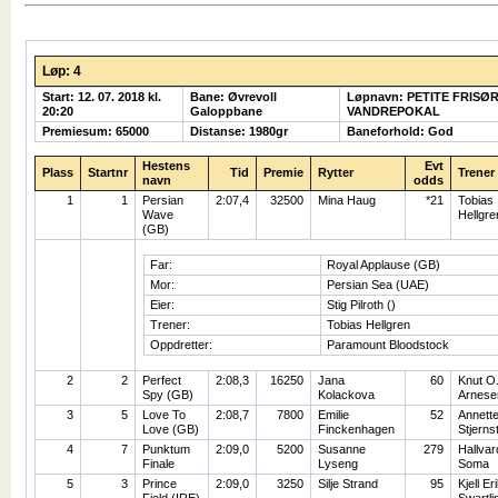
Løp: 4
Start: 12. 07. 2018 kl.
Bane: Øvrevoll
Løpnavn: PETITE FRISØ
20:20
Galoppbane
VANDREPOKAL
Premiesum: 65000
Distanse: 1980gr
Baneforhold: God
Hestens
Evt
Plass
Startnr
Tid
Premie
Rytter
Trener
navn
odds
1
1
Persian
2:07,4
32500
Mina Haug
*21
Tobias
Wave
Hellgre
(GB)
Far:
Royal Applause (GB)
Mor:
Persian Sea (UAE)
Eier:
Stig Pilroth ()
Trener:
Tobias Hellgren
Oppdretter:
Paramount Bloodstock
2
2
Perfect
2:08,3
16250
Jana
60
Knut O
Spy (GB)
Kolackova
Arnese
3
5
Love To
2:08,7
7800
Emilie
52
Annett
Love (GB)
Finckenhagen
Stjerns
4
7
Punktum
2:09,0
5200
Susanne
279
Hallvar
Finale
Lyseng
Soma
5
3
Prince
2:09,0
3250
Silje Strand
95
Kjell Er
Field (IRE)
Swartli