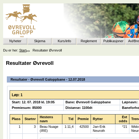
Nyheter
Skjema
Kurs/info
Reglement
Publikasjoner
Avl/Br
Du er her:
Start
Resultater Øvrevoll
Resultater Øvrevoll
Resultater - Øvrevoll Galoppbane - 12.07.2018
Løp: 1
Start: 12. 07. 2018 kl. 19:05
Bane: Øvrevoll Galoppbane
Løpnavn:
Premiesum: 85000
Distanse: 1100dt
Baneforho
Hestens
Evt
Plass
Startnr
Tid
Premie
Rytter
Tren
navn
odds
1
3
Beau Nuage
1:11,4
42500
Jan-Erik
*21
Wido
(IRE)
Neuroth
Neur