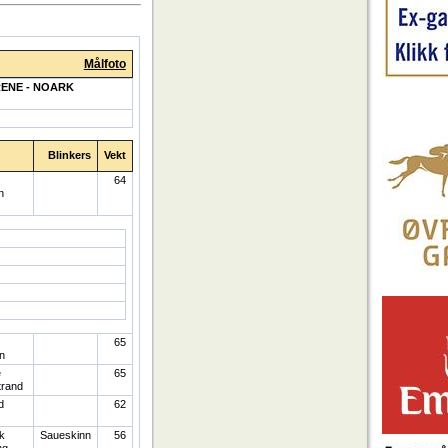
Målfoto
RENE - NOARK
Blinkers
Vekt
64
n
.
65
n
e
65
trand
d
62
ik
Saueskinn
56
ng