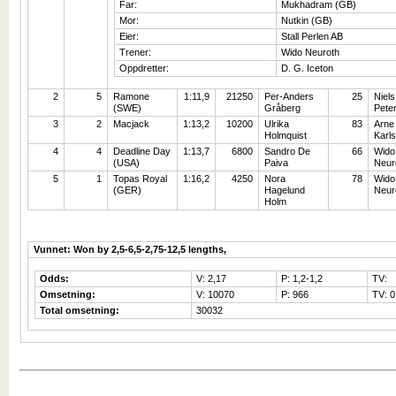
Far:
Mukhadram (GB)
Mor:
Nutkin (GB)
Eier:
Stall Perlen AB
Trener:
Wido Neuroth
Oppdretter:
D. G. Iceton
2
5
Ramone
1:11,9
21250
Per-Anders
25
Niels
(SWE)
Gråberg
Pete
3
2
Macjack
1:13,2
10200
Ulrika
83
Arne
Holmquist
Karl
4
4
Deadline Day
1:13,7
6800
Sandro De
66
Wido
(USA)
Paiva
Neur
5
1
Topas Royal
1:16,2
4250
Nora
78
Wido
(GER)
Hagelund
Neur
Holm
Vunnet: Won by 2,5-6,5-2,75-12,5 lengths,
Odds:
V: 2,17
P: 1,2-1,2
TV:
Omsetning:
V: 10070
P: 966
TV: 0
Total omsetning:
30032