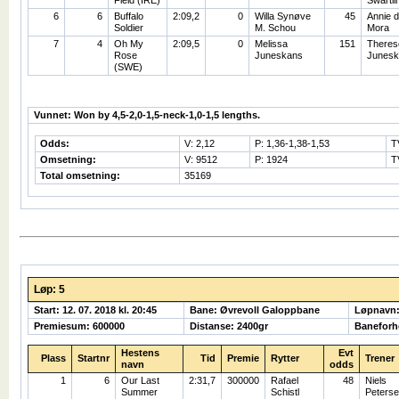
6
6
Buffalo
2:09,2
0
Willa Synøve
45
Annie 
Soldier
M. Schou
Mora
7
4
Oh My
2:09,5
0
Melissa
151
Theres
Rose
Juneskans
Junesk
(SWE)
Vunnet: Won by 4,5-2,0-1,5-neck-1,0-1,5 lengths.
Odds:
V: 2,12
P: 1,36-1,38-1,53
T
Omsetning:
V: 9512
P: 1924
T
Total omsetning:
35169
Løp: 5
Start: 12. 07. 2018 kl. 20:45
Bane: Øvrevoll Galoppbane
Løpnavn:
Premiesum: 600000
Distanse: 2400gr
Baneforh
Hestens
Evt
Plass
Startnr
Tid
Premie
Rytter
Trener
navn
odds
1
6
Our Last
2:31,7
300000
Rafael
48
Niels
Summer
Schistl
Peters