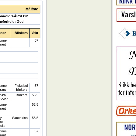
Målfoto
pnavn: 3-ÅRSLØP
eforhold: God
ener
Blinkers
Vekt
onne
57
rant
onne
Fleksibel
57
rant
blinkers
nika
Blinkers
55,5
økvist
onne
52,5
rant
y
Saueskinn
58,5
ne
isla
onne
57
rant