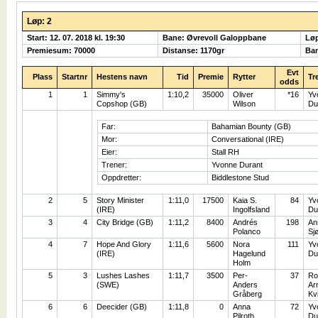
Løp: 2
Start: 12. 07. 2018 kl. 19:30
Bane: Øvrevoll Galoppbane
Lø
Premiesum: 70000
Distanse: 1170gr
Ban
Evt
Plass
Startnr
Hestens navn
Tid
Premie
Rytter
Tr
odds
1
1
Simmy's
1:10,2
35000
Oliver
*16
Yv
Copshop (GB)
Wilson
Du
Far:
Bahamian Bounty (GB)
Mor:
Conversational (IRE)
Eier:
Stall RH
Trener:
Yvonne Durant
Oppdretter:
Biddlestone Stud
2
5
Story Minister
1:11,0
17500
Kaia S.
84
Yv
(IRE)
Ingolfsland
Du
3
4
City Bridge (GB)
1:11,2
8400
Andrés
198
An
Polanco
Sj
4
7
Hope And Glory
1:11,6
5600
Nora
111
Yv
(IRE)
Hagelund
Du
Holm
5
3
Lushes Lashes
1:11,7
3500
Per-
37
Ro
(SWE)
Anders
Ar
Gråberg
Kv
6
6
Deecider (GB)
1:11,8
0
Anna
72
Yv
Pilroth
Du