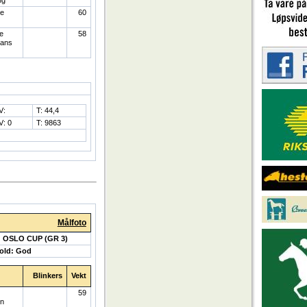
de
60
e
58
ans
V:
T: 44,4
V: 0
T: 9863
Målfoto
 OSLO CUP (GR 3)
old: God
Blinkers
Vekt
59
en