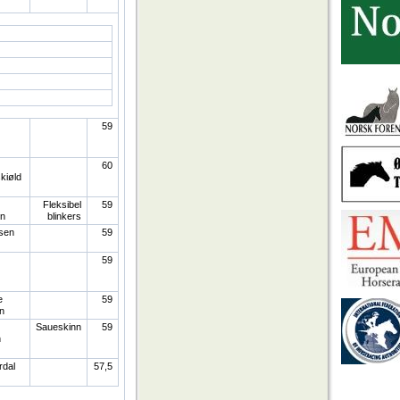
59
60
kiøld
Fleksibel
59
en
blinkers
sen
59
59
e
59
n
Saueskinn
59
h
rdal
57,5