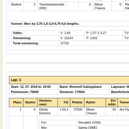
Strøket
2
Twentytwowontdo
0
Elione
0
Pi
(IRE)
Chaves
Hø
Vunnet: Won by 3,75-1,0-2,0-0,75-0,5 lengths.
Odds:
V: 1,69
P: 1,37-2-3,27
TV
Omsetning:
V: 10234
P: 1343
TV:
Total omsetning:
37701
Løp: 3
Start: 12. 07. 2018 kl. 19:55
Bane: Øvrevoll Galoppbane
Løpnavn: 
Premiesum: 75000
Distanse: 1750dt
Baneforhol
Hestens
Evt
Plass
Startnr
Tid
Premie
Rytter
Trener
navn
odds
1
6
Dickie
1:54,1
37500
Elione
34
Are H
Dickens
Chaves
Far:
Deceptor (USA)
Mor:
Sarina (SWE)