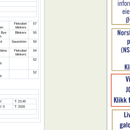
Fleksibel
57
en
blinkers
 Bye
Blinkers
50
n
rd
Saueskinn
50
yldmo
Fleksibel
54
blinkers
52
h
52
h
V:
T: 23,45
V: 0
T: 3326