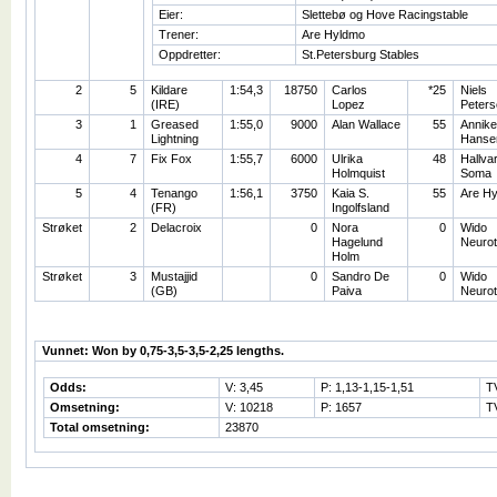
Eier:
Slettebø og Hove Racingstable
Trener:
Are Hyldmo
Oppdretter:
St.Petersburg Stables
2
5
Kildare
1:54,3
18750
Carlos
*25
Niels
(IRE)
Lopez
Peters
3
1
Greased
1:55,0
9000
Alan Wallace
55
Annike
Lightning
Hanse
4
7
Fix Fox
1:55,7
6000
Ulrika
48
Hallva
Holmquist
Soma
5
4
Tenango
1:56,1
3750
Kaia S.
55
Are H
(FR)
Ingolfsland
Strøket
2
Delacroix
0
Nora
0
Wido
Hagelund
Neurot
Holm
Strøket
3
Mustajjid
0
Sandro De
0
Wido
(GB)
Paiva
Neurot
Vunnet: Won by 0,75-3,5-3,5-2,25 lengths.
Odds:
V: 3,45
P: 1,13-1,15-1,51
T
Omsetning:
V: 10218
P: 1657
T
Total omsetning:
23870