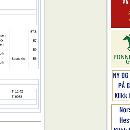
57,5
rsen
 O
57
sen
59
oth
Saueskinn
56
oth
T: 12,42
T: 9088