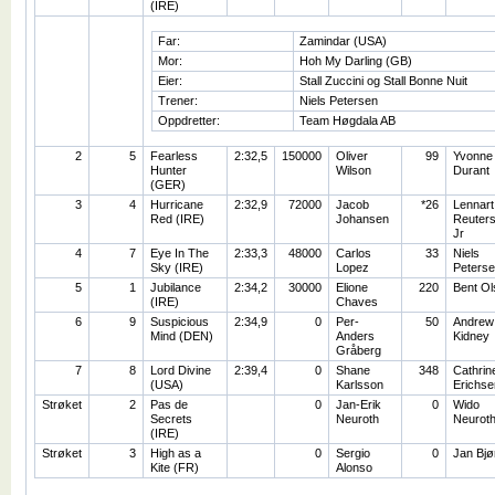
(IRE)
Far:
Zamindar (USA)
Mor:
Hoh My Darling (GB)
Eier:
Stall Zuccini og Stall Bonne Nuit
Trener:
Niels Petersen
Oppdretter:
Team Høgdala AB
2
5
Fearless
2:32,5
150000
Oliver
99
Yvonne
Hunter
Wilson
Durant
(GER)
3
4
Hurricane
2:32,9
72000
Jacob
*26
Lennart
Red (IRE)
Johansen
Reuters
Jr
4
7
Eye In The
2:33,3
48000
Carlos
33
Niels
Sky (IRE)
Lopez
Peters
5
1
Jubilance
2:34,2
30000
Elione
220
Bent Ol
(IRE)
Chaves
6
9
Suspicious
2:34,9
0
Per-
50
Andrew
Mind (DEN)
Anders
Kidney
Gråberg
7
8
Lord Divine
2:39,4
0
Shane
348
Cathrin
(USA)
Karlsson
Erichse
Strøket
2
Pas de
0
Jan-Erik
0
Wido
Secrets
Neuroth
Neurot
(IRE)
Strøket
3
High as a
0
Sergio
0
Jan Bjø
Kite (FR)
Alonso