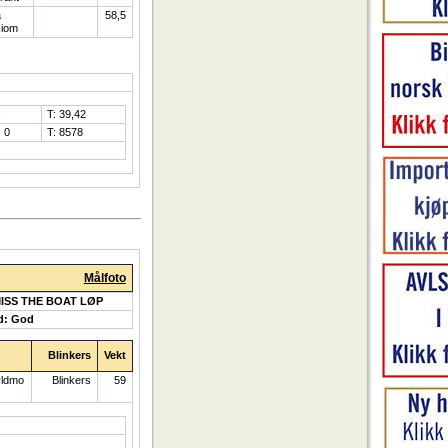
a
58,5
iom
:
T: 39,42
 0
T: 8578
Målfoto
MISS THE BOAT LØP
d: God
Blinkers
Vekt
yldmo
Blinkers
59