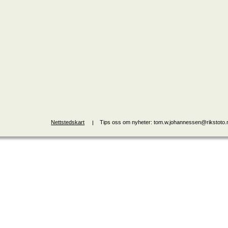
Nettstedskart
Tips oss om nyheter: tom.w.johannessen@rikstoto.