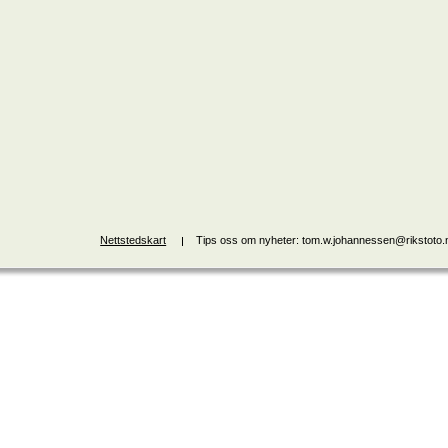
Nettstedskart
Tips oss om nyheter: tom.w.johannessen@rikstoto.