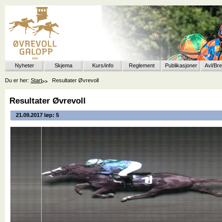
Nyheter
Skjema
Kurs/info
Reglement
Publikasjoner
Avl/Br
Du er her:
Start
Resultater Øvrevoll
Resultater Øvrevoll
21.09.2017 løp: 5