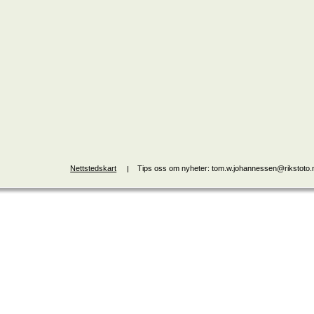
Nettstedskart
Tips oss om nyheter: tom.w.johannessen@rikstoto.