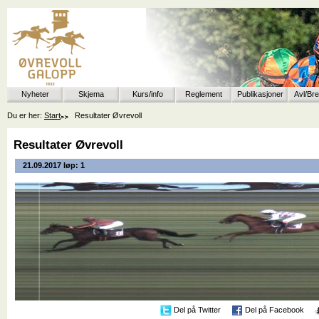
Nyheter
Skjema
Kurs/info
Reglement
Publikasjoner
Avl/Br
Du er her:
Start
Resultater Øvrevoll
Resultater Øvrevoll
21.09.2017 løp: 1
Del på Twitter
Del på Facebook