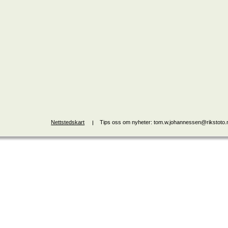
Nettstedskart
Tips oss om nyheter: tom.w.johannessen@rikstoto.