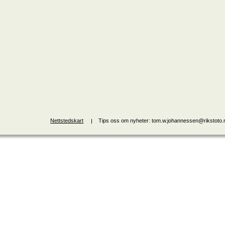
Nettstedskart
Tips oss om nyheter: tom.w.johannessen@rikstoto.