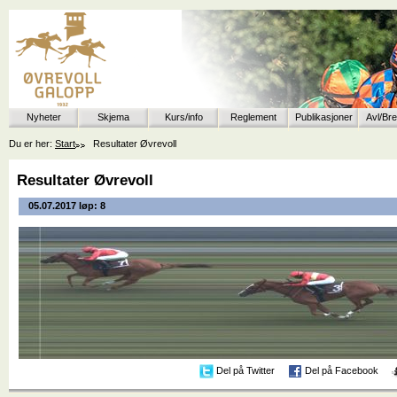
Nyheter
Skjema
Kurs/info
Reglement
Publikasjoner
Avl/Br
Du er her:
Start
Resultater Øvrevoll
Resultater Øvrevoll
05.07.2017 løp: 8
Del på Twitter
Del på Facebook