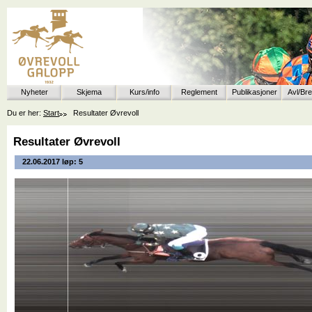
Nyheter
Skjema
Kurs/info
Reglement
Publikasjoner
Avl/Br
Du er her:
Start
Resultater Øvrevoll
Resultater Øvrevoll
22.06.2017 løp: 5