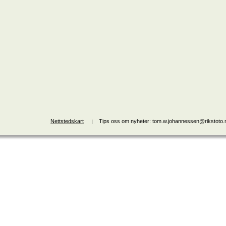
Nettstedskart
Tips oss om nyheter: tom.w.johannessen@rikstoto.