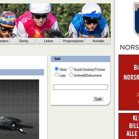
eeders
Derby
Linker
Proposisjoner
Kontakt
Søk
Hest
Kusk/Jockey/Trener
Løp
Innhold/Dokument