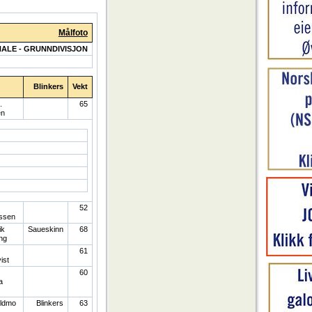
Målfoto
NALE - GRUNNDIVISJON
Blinkers
Vekt
.
65
en
52
ssen
ik
Saueskinn
68
ng
61
ist
60
a
ldmo
Blinkers
63