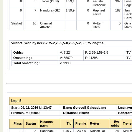
8
5
Tokyo (DEN)
1:59,1
0
Fausto
307
Lone
Henrique
Bage
9
7
Nandura (GB)
1:59,9
0
Raphael
187
Jan
Freire
Bødk
Søre
Strøket
10
Criminal
0
Rytter
0
Gina
Athletic
Uten
Math
Vunnet: Won by neck-2,75-2,75-5,5-0,75-5,5-2,0-3,75 lengths.
Odds:
V: 7,22
P: 2,65-1,59-1,8
TV:
Omsetning:
V: 35079
P: 11298
TV:
Total omsetning:
209990
Løp: 5
Start: 09. 11. 2016 kl. 13:47
Bane: Øvrevoll Galoppbane
Løpnavn
Premiesum: 46000
Distanse: 1600dt
Banefor
Hestens
Evt
Plass
Startnr
Tid
Premie
Rytter
Trene
navn
odds
1
8
Sandbank
1:45,7
23000
Nelson De
86
Kjell I