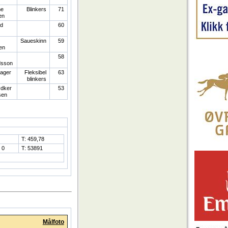
ne
Blinkers
71
en
rd
60
Saueskinn
59
en
58
dsson
ager
Fleksibel
63
blinkers
dker
53
sen
:
T: 459,78
 0
T: 53891
Målfoto