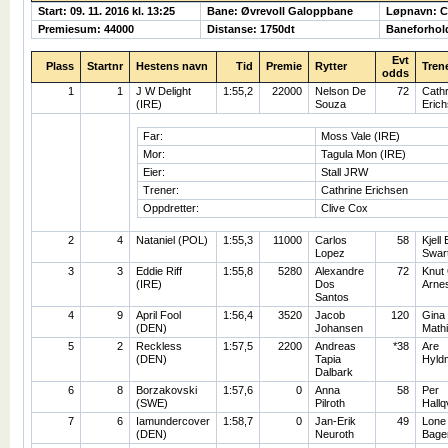
Start: 09. 11. 2016 kl. 13:25
Bane: Øvrevoll Galoppbane
Løpnavn: 
Premiesum: 44000
Distanse: 1750dt
Baneforhol
Evt
Plass
Startnr
Hestens navn
Tid
Premie
Rytter
Tren
odds
1
1
J W Delight
1:55,2
22000
Nelson De
72
Cathr
(IRE)
Souza
Eric
Far:
Moss Vale (IRE)
Mor:
Tagula Mon (IRE)
Eier:
Stall JRW
Trener:
Cathrine Erichsen
Oppdretter:
Clive Cox
2
4
Nataniel (POL)
1:55,3
11000
Carlos
58
Kjell 
Lopez
Swart
3
3
Eddie Riff
1:55,8
5280
Alexandre
72
Knut 
(IRE)
Dos
Arne
Santos
4
9
April Fool
1:56,4
3520
Jacob
120
Gina
(DEN)
Johansen
Math
5
2
Reckless
1:57,5
2200
Andreas
*38
Are
(DEN)
Tapia
Hyld
Dalbark
6
8
Borzakovski
1:57,6
0
Anna
58
Per
(SWE)
Pilroth
Hallq
7
6
Iamundercover
1:58,7
0
Jan-Erik
49
Lone
(DEN)
Neuroth
Bage