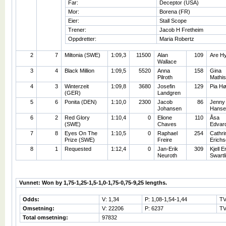
Far:
Deceptor (USA)
Mor:
Borena (FR)
Eier:
Stall Scope
Trener:
Jacob H Fretheim
Oppdretter:
Maria Robertz
2
7
Miltonia (SWE)
1:09,3
11500
Alan
109
Are H
Wallace
3
4
Black Million
1:09,5
5520
Anna
158
Gina
Pilroth
Mathi
4
3
Winterzeit
1:09,8
3680
Josefin
129
Pia H
(GER)
Landgren
5
6
Ponita (DEN)
1:10,0
2300
Jacob
86
Jenny
Johansen
Hanse
6
2
Red Glory
1:10,4
0
Elione
110
Åsa
(SWE)
Chaves
Edvar
7
8
Eyes On The
1:10,5
0
Raphael
254
Cathri
Prize (SWE)
Freire
Erichs
8
1
Requested
1:12,4
0
Jan-Erik
309
Kjell E
Neuroth
Swartl
Vunnet: Won by 1,75-1,25-1,5-1,0-1,75-0,75-9,25 lengths.
Odds:
V: 1,34
P: 1,08-1,54-1,44
TV
Omsetning:
V: 22206
P: 6237
TV
Total omsetning:
97832