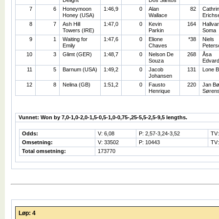
Delight
Dos Santos
7
6
Honeymoon
1:46,9
0
Alan
82
Cathri
Honey (USA)
Wallace
Erichs
8
7
Ash Hill
1:47,0
0
Kevin
164
Hallva
Towers (IRE)
Parkin
Soma
9
1
Waiting for
1:47,6
0
Elione
*38
Niels
Emily
Chaves
Peters
10
3
Glimt (GER)
1:48,7
0
Nelson De
268
Åsa
Souza
Edvar
11
5
Barnum (USA)
1:49,2
0
Jacob
131
Lone B
Johansen
12
8
Nelina (GB)
1:51,2
0
Fausto
220
Jan Bø
Henrique
Søren
Vunnet: Won by 7,0-1,0-2,0-1,5-0,5-1,0-0,75-,25-5,5-2,5-9,5 lengths.
Odds:
V: 6,08
P: 2,57-3,24-3,52
TV
Omsetning:
V: 33502
P: 10443
TV:
Total omsetning:
173770
Løp: 4