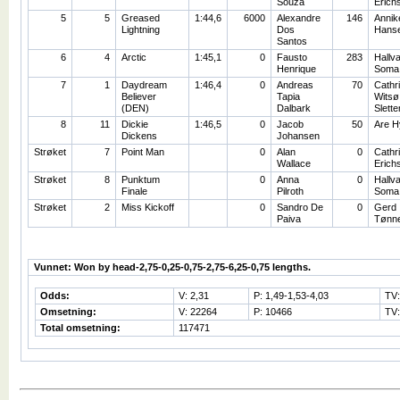
Souza
Erich
5
5
Greased
1:44,6
6000
Alexandre
146
Annik
Lightning
Dos
Hans
Santos
6
4
Arctic
1:45,1
0
Fausto
283
Hallv
Henrique
Soma
7
1
Daydream
1:46,4
0
Andreas
70
Cathr
Believer
Tapia
Witsø
(DEN)
Dalbark
Slett
8
11
Dickie
1:46,5
0
Jacob
50
Are H
Dickens
Johansen
Strøket
7
Point Man
0
Alan
0
Cathr
Wallace
Erich
Strøket
8
Punktum
0
Anna
0
Hallv
Finale
Pilroth
Soma
Strøket
2
Miss Kickoff
0
Sandro De
0
Gerd
Paiva
Tønn
Vunnet: Won by head-2,75-0,25-0,75-2,75-6,25-0,75 lengths.
Odds:
V: 2,31
P: 1,49-1,53-4,03
TV
Omsetning:
V: 22264
P: 10466
TV:
Total omsetning:
117471