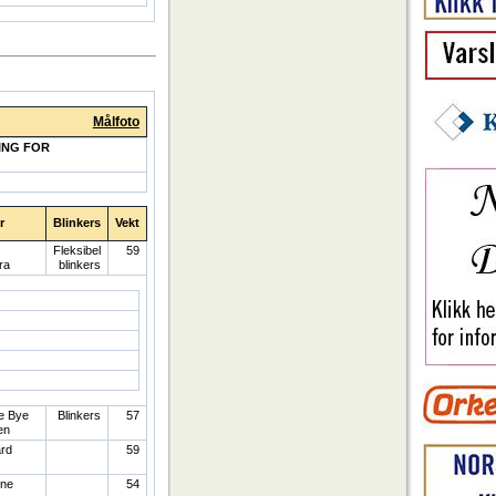
Målfoto
ING FOR
r
Blinkers
Vekt
Fleksibel
59
ra
blinkers
e Bye
Blinkers
57
en
ard
59
ine
54