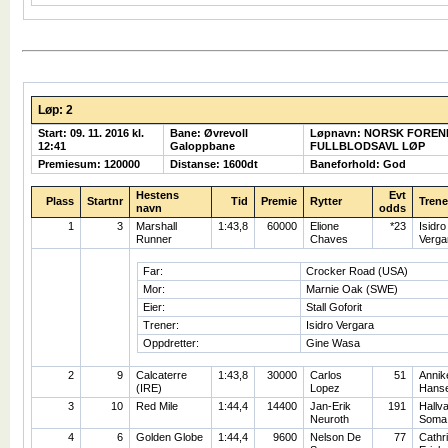
Løp: 2
Start: 09. 11. 2016 kl.
Bane: Øvrevoll
Løpnavn: NORSK FOREN
12:41
Galoppbane
FULLBLODSAVL LØP
Premiesum: 120000
Distanse: 1600dt
Baneforhold: God
Hestens
Evt
Plass
Startnr
Tid
Premie
Rytter
Trene
navn
odds
1
3
Marshall
1:43,8
60000
Elione
*23
Isidro
Runner
Chaves
Verga
Far:
Crocker Road (USA)
Mor:
Marnie Oak (SWE)
Eier:
Stall Goforit
Trener:
Isidro Vergara
Oppdretter:
Gine Wasa
2
9
Calcaterre
1:43,8
30000
Carlos
51
Annik
(IRE)
Lopez
Hans
3
10
Red Mile
1:44,4
14400
Jan-Erik
191
Hallv
Neuroth
Soma
4
6
Golden Globe
1:44,4
9600
Nelson De
77
Cathr