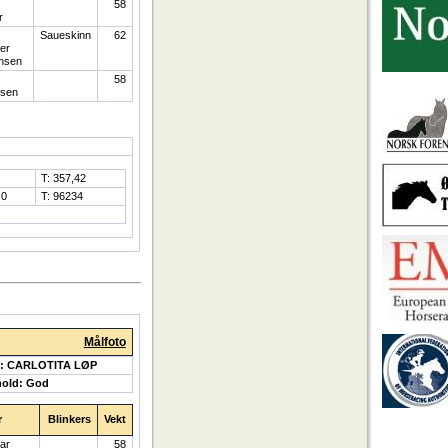
58
r
Saueskinn
62
er
nsen
58
isen
T: 357,42
 0
T: 96234
Målfoto
: CARLOTITA LØP
hold: God
r
Blinkers
Vekt
var
58