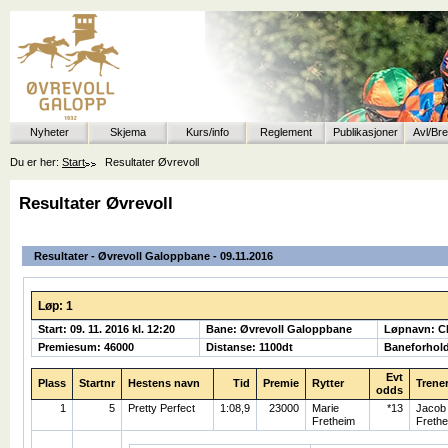
Nyheter
Skjema
Kurs/info
Reglement
Publikasjoner
Avl/Br
Du er her:
Start
Resultater Øvrevoll
Resultater Øvrevoll
Resultater - Øvrevoll Galoppbane - 09.11.2016
Løp: 1
Start: 09. 11. 2016 kl. 12:20
Bane: Øvrevoll Galoppbane
Løpnavn: 
Premiesum: 46000
Distanse: 1100dt
Baneforhol
Evt
Plass
Startnr
Hestens navn
Tid
Premie
Rytter
Trene
odds
1
5
Pretty Perfect
1:08,9
23000
Marie
*13
Jacob
Fretheim
Frethe