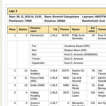
Løp: 3
Start: 09. 11. 2016 kl. 13:03
Bane: Øvrevoll Galoppbane
Løpnavn: HØSTFI
Premiesum: 73500
Distanse: 1600dt
Baneforhold: God
Hestens
Evt
Plass
Startnr
Tid
Premie
Rytter
Trener
navn
odds
1
2
Fleckenzen
1:44,2
36750
Philip Scott
60
Knut O
Sønsteby
Arnes
Far:
Academy Award (IRE)
Mor:
Bonjour Allure (IRE)
Eier:
Knut O. Arnesen (ENEBAKK)
Trener:
Knut O. Arnesen
Oppdretter:
Knut O. Arnesen
2
12
Asaks
1:45,6
18375
Sandro De
80
Jan
Ambition
Paiva
Tønne
3
11
Prince Field
1:45,9
8820
Jan-Erik
117
Kjell Er
(IRE)
Neuroth
Swartli
4
10
Smile (SWE)
1:46,3
5880
Anna
91
Bodil
Pilroth
Blomqv
5
4
Holiday
1:46,6
3675
Carlos
105
Isidro
Reading
Lopez
Vergar
(USA)
6
9
Queen's
1:46,7
0
Alexandre
135
Are Hy