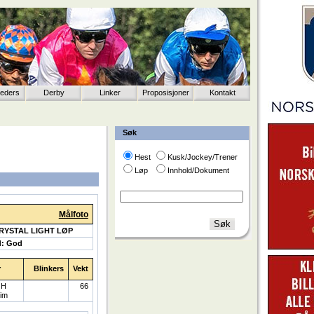
eeders
Derby
Linker
Proposisjoner
Kontakt
Søk
Hest
Kusk/Jockey/Trener
Løp
Innhold/Dokument
Målfoto
CRYSTAL LIGHT LØP
d: God
r
Blinkers
Vekt
 H
66
im