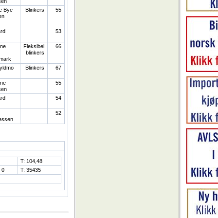
sen
e Bye
Blinkers
55
en
ard
53
ine
Fleksibel
66
blinkers
emark
yldmo
Blinkers
67
ine
55
sen
ard
54
52
essen
:
T: 104,48
 0
T: 35435