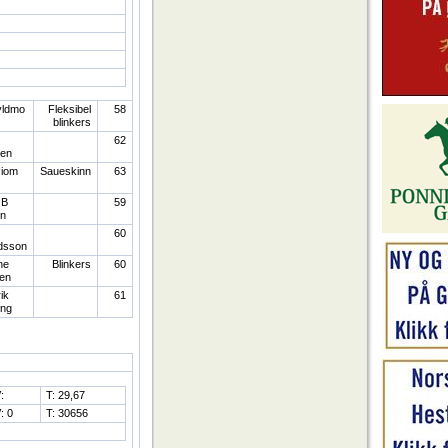
yldmo
Fleksibel
58
blinkers
62
sen
øiom
Saueskinn
63
 B
59
n
60
dsson
ne
Blinkers
60
en
rik
61
ing
:
T: 29,67
: 0
T: 30656