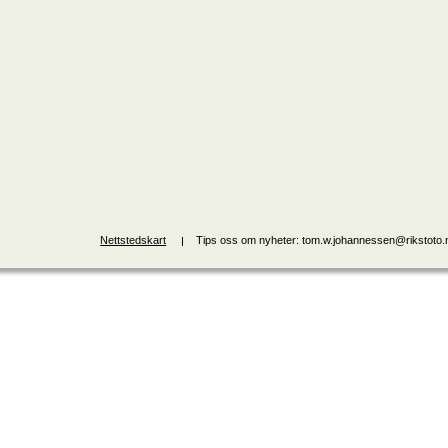
Nettstedskart
Tips oss om nyheter: tom.w.johannessen@rikstoto.