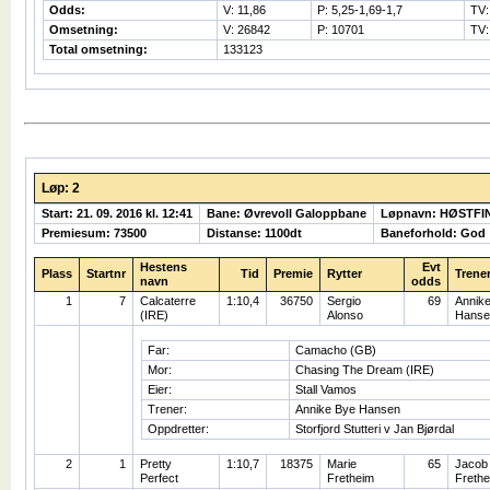
Odds:
V: 11,86
P: 5,25-1,69-1,7
TV:
Omsetning:
V: 26842
P: 10701
TV:
Total omsetning:
133123
Løp: 2
Start: 21. 09. 2016 kl. 12:41
Bane: Øvrevoll Galoppbane
Løpnavn: HØSTFI
Premiesum: 73500
Distanse: 1100dt
Baneforhold: God
Hestens
Evt
Plass
Startnr
Tid
Premie
Rytter
Trene
navn
odds
1
7
Calcaterre
1:10,4
36750
Sergio
69
Annik
(IRE)
Alonso
Hanse
Far:
Camacho (GB)
Mor:
Chasing The Dream (IRE)
Eier:
Stall Vamos
Trener:
Annike Bye Hansen
Oppdretter:
Storfjord Stutteri v Jan Bjørdal
2
1
Pretty
1:10,7
18375
Marie
65
Jacob
Perfect
Fretheim
Frethe