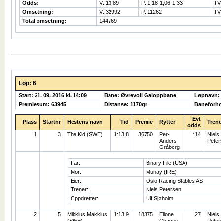
Odds:
V: 13,89
P: 1,18-1,06-1,33
TV
Omsetning:
V: 32992
P: 11262
TV
Total omsetning:
144769
Løp: 6
Start: 21. 09. 2016 kl. 14:09
Bane: Øvrevoll Galoppbane
Løpnavn:
Premiesum: 63945
Distanse: 1170gr
Baneforho
Evt
Plass
Startnr
Hestens navn
Tid
Premie
Rytter
Trene
odds
1
3
The Kid (SWE)
1:13,8
36750
Per-
*14
Niels
Anders
Peter
Gråberg
Far:
Binary File (USA)
Mor:
Munay (IRE)
Eier:
Oslo Racing Stables AS
Trener:
Niels Petersen
Oppdretter:
Ulf Sjøholm
2
5
Mikklus Makklus
1:13,9
18375
Elione
27
Niels
(SWE)
Chaves
Peter