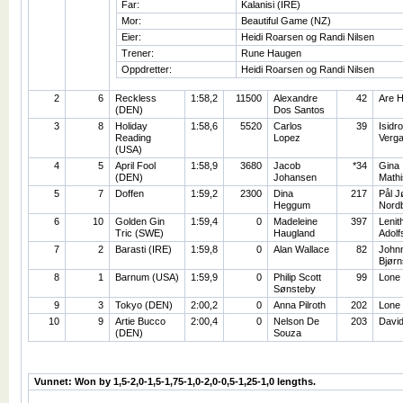
Far:
Kalanisi (IRE)
Mor:
Beautiful Game (NZ)
Eier:
Heidi Roarsen og Randi Nilsen
Trener:
Rune Haugen
Oppdretter:
Heidi Roarsen og Randi Nilsen
2
6
Reckless
1:58,2
11500
Alexandre
42
Are 
(DEN)
Dos Santos
3
8
Holiday
1:58,6
5520
Carlos
39
Isidro
Reading
Lopez
Verga
(USA)
4
5
April Fool
1:58,9
3680
Jacob
*34
Gina
(DEN)
Johansen
Math
5
7
Doffen
1:59,2
2300
Dina
217
Pål J
Heggum
Nord
6
10
Golden Gin
1:59,4
0
Madeleine
397
Lenit
Tric (SWE)
Haugland
Adolf
7
2
Barasti (IRE)
1:59,8
0
Alan Wallace
82
John
Bjør
8
1
Barnum (USA)
1:59,9
0
Philip Scott
99
Lone
Sønsteby
9
3
Tokyo (DEN)
2:00,2
0
Anna Pilroth
202
Lone
10
9
Artie Bucco
2:00,4
0
Nelson De
203
David
(DEN)
Souza
Vunnet: Won by 1,5-2,0-1,5-1,75-1,0-2,0-0,5-1,25-1,0 lengths.