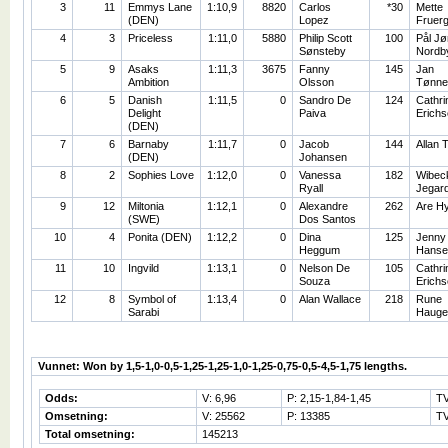
3
11
Emmys Lane
1:10,9
8820
Carlos
*30
Mette
(DEN)
Lopez
Fruer
4
3
Priceless
1:11,0
5880
Philip Scott
100
Pål Jø
Sønsteby
Nordb
5
9
Asaks
1:11,3
3675
Fanny
145
Jan
Ambition
Olsson
Tønne
6
5
Danish
1:11,5
0
Sandro De
124
Cathri
Delight
Paiva
Erichs
(DEN)
7
6
Barnaby
1:11,7
0
Jacob
144
Allan T
(DEN)
Johansen
8
2
Sophies Love
1:12,0
0
Vanessa
182
Wibec
Ryall
Jegar
9
12
Miltonia
1:12,1
0
Alexandre
262
Are H
(SWE)
Dos Santos
10
4
Ponita (DEN)
1:12,2
0
Dina
125
Jenny
Heggum
Hanse
11
10
Ingvild
1:13,1
0
Nelson De
105
Cathri
Souza
Erichs
12
8
Symbol of
1:13,4
0
Alan Wallace
218
Rune
Sarabi
Hauge
Vunnet: Won by 1,5-1,0-0,5-1,25-1,25-1,0-1,25-0,75-0,5-4,5-1,75 lengths.
Odds:
V: 6,96
P: 2,15-1,84-1,45
TV
Omsetning:
V: 25562
P: 13385
TV
Total omsetning:
145213