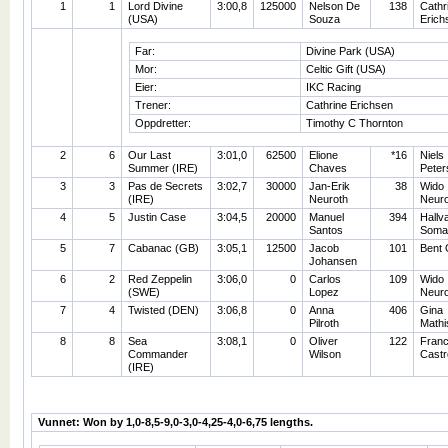
1
1
Lord Divine
3:00,8
125000
Nelson De
138
Cathr
(USA)
Souza
Erich
Far:
Divine Park (USA)
Mor:
Celtic Gift (USA)
Eier:
IKC Racing
Trener:
Cathrine Erichsen
Oppdretter:
Timothy C Thornton
2
6
Our Last
3:01,0
62500
Elione
*16
Niels
Summer (IRE)
Chaves
Peter
3
3
Pas de Secrets
3:02,7
30000
Jan-Erik
38
Wido
(IRE)
Neuroth
Neuro
4
5
Justin Case
3:04,5
20000
Manuel
394
Hallv
Santos
Soma
5
7
Cabanac (GB)
3:05,1
12500
Jacob
101
Bent 
Johansen
6
2
Red Zeppelin
3:06,0
0
Carlos
109
Wido
(SWE)
Lopez
Neuro
7
4
Twisted (DEN)
3:06,8
0
Anna
406
Gina
Pilroth
Mathi
8
8
Sea
3:08,1
0
Oliver
122
Franc
Commander
Wilson
Castr
(IRE)
Vunnet: Won by 1,0-8,5-9,0-3,0-4,25-4,0-6,75 lengths.