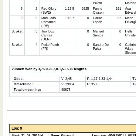
Pilroth
Mathis
5
2
Red Glory
1:13,5
2625
Fanny
151
Åsa
(SWE)
Olsson
Edvard
6
5
Mad Lads
1:16,7
0
Carlos
52
Mette
Romance
Lopez
Fruerg
(IRE)
Strøket
3
Tool Box
0
Manuel
0
Helle
Carlras
Santos
Christ
(DEN)
Strøket
4
Petite Patch
0
Sandro De
0
Cathrin
(FR)
Paiva
Witsø
Slettem
Vunnet: Won by 3,75-0,25-3,0-1,5-15,75 lengths.
Odds:
V: 2,45
P: 1,17-1,33-1,44
TV
Omsetning:
V: 29064
P: 3533
TV
Total omsetning:
90673
Løp: 9
Start: 21. 09. 2016 kl.
Bane: Øvrevoll
Løpnavn: ØVREVOLL HES