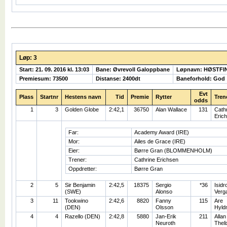
Løp: 3
Start: 21. 09. 2016 kl. 13:03
Bane: Øvrevoll Galoppbane
Løpnavn: HØSTFI
Premiesum: 73500
Distanse: 2400dt
Baneforhold: God
Evt
Plass
Startnr
Hestens navn
Tid
Premie
Rytter
Tren
odds
1
3
Golden Globe
2:42,1
36750
Alan Wallace
131
Cath
Eric
Far:
Academy Award (IRE)
Mor:
Ailes de Grace (IRE)
Eier:
Børre Gran (BLOMMENHOLM)
Trener:
Cathrine Erichsen
Oppdretter:
Børre Gran
2
5
Sir Benjamin
2:42,5
18375
Sergio
*36
Isidr
(SWE)
Alonso
Verg
3
11
Tookwino
2:42,6
8820
Fanny
115
Are
(DEN)
Olsson
Hyld
4
4
Razello (DEN)
2:42,8
5880
Jan-Erik
211
Allan
Neuroth
Theli