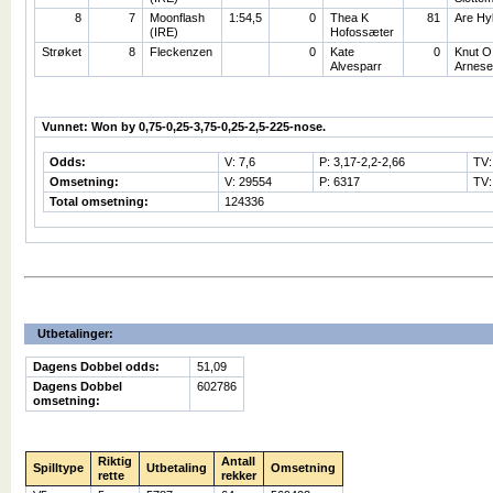
8
7
Moonflash
1:54,5
0
Thea K
81
Are Hy
(IRE)
Hofossæter
Strøket
8
Fleckenzen
0
Kate
0
Knut O
Alvesparr
Arnese
Vunnet: Won by 0,75-0,25-3,75-0,25-2,5-225-nose.
Odds:
V: 7,6
P: 3,17-2,2-2,66
TV:
Omsetning:
V: 29554
P: 6317
TV:
Total omsetning:
124336
Utbetalinger:
Dagens Dobbel odds:
51,09
Dagens Dobbel
602786
omsetning:
Riktig
Antall
Spilltype
Utbetaling
Omsetning
rette
rekker