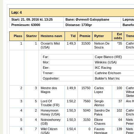
Løp: 4
Start: 21. 09. 2016 kl. 13:25
Bane: Øvrevoll Galoppbane
Løpna
Premiesum: 63000
Distanse: 1730gr
Banefo
Evt
Plass
Startnr
Hestens navn
Tid
Premie
Rytter
Tren
odds
1
1
Ocean's Mist
1:49,3
31500
Nelson De
*35
Cathr
(USA)
Souza
Erich
Far:
Cape Blanco (IRE)
Mor:
Winikins (USA)
Eier:
IKC Racing
Trener:
Cathrine Erichsen
Oppdretter:
Builder's Mart Inc
2
3
Mestre dos
1:49,9
15750
Carlos
100
Cathr
Magos
Lopez
Wits
Slett
3
5
Lord Of
1:50,2
7560
Sergio
37
Are 
Trouble (FR)
Alonso
4
2
Honeymoon
1:50,3
5040
Sandro De
102
Cathr
Honey (USA)
Paiva
Erich
5
4
Notnowhoney
1:50,3
3150
Elione
64
Niels
(GB)
Chaves
Pete
6
7
Wild Citizen
1:50,4
0
Fausto
139
Niels
(USA)
Henrique
Pete