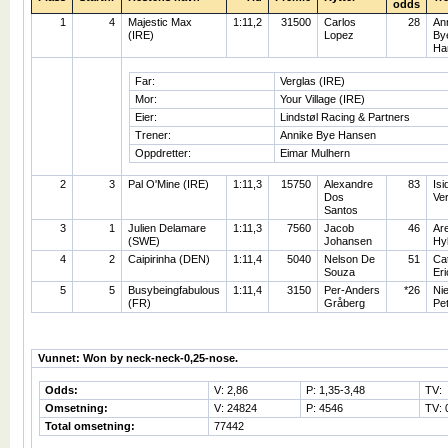
odds
1
4
Majestic Max
1:11,2
31500
Carlos
28
An
(IRE)
Lopez
By
Ha
Far:
Verglas (IRE)
Mor:
Your Village (IRE)
Eier:
Lindstøl Racing & Partners
Trener:
Annike Bye Hansen
Oppdretter:
Eimar Mulhern
2
3
Pal O'Mine (IRE)
1:11,3
15750
Alexandre
83
Isi
Dos
Ve
Santos
3
1
Julien Delamare
1:11,3
7560
Jacob
46
Ar
(SWE)
Johansen
Hy
4
2
Caipirinha (DEN)
1:11,4
5040
Nelson De
51
Cat
Souza
Er
5
5
Busybeingfabulous
1:11,4
3150
Per-Anders
*26
Nie
(FR)
Gråberg
Pe
Vunnet: Won by neck-neck-0,25-nose.
Odds:
V: 2,86
P: 1,35-3,48
TV:
Omsetning:
V: 24824
P: 4546
TV: 
Total omsetning:
77442