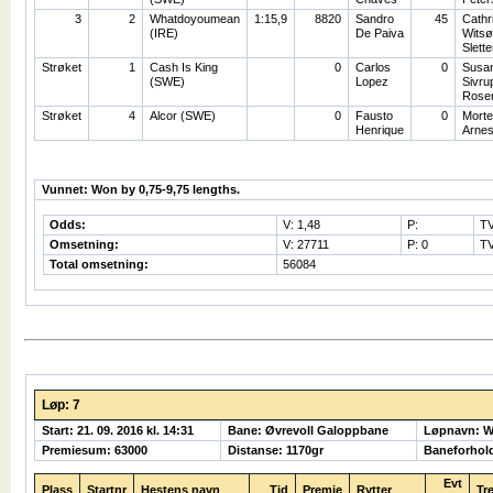
3
2
Whatdoyoumean
1:15,9
8820
Sandro
45
Cathr
(IRE)
De Paiva
Witsø
Slett
Strøket
1
Cash Is King
0
Carlos
0
Susa
(SWE)
Lopez
Sivru
Rosen
Strøket
4
Alcor (SWE)
0
Fausto
0
Morte
Henrique
Arne
Vunnet: Won by 0,75-9,75 lengths.
Odds:
V: 1,48
P:
TV
Omsetning:
V: 27711
P: 0
TV
Total omsetning:
56084
Løp: 7
Start: 21. 09. 2016 kl. 14:31
Bane: Øvrevoll Galoppbane
Løpnavn: 
Premiesum: 63000
Distanse: 1170gr
Baneforhol
Evt
Plass
Startnr
Hestens navn
Tid
Premie
Rytter
Tr