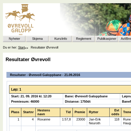
Nyheter
Skjema
Kurs/info
Reglement
Publikasjoner
Avl/Br
Du er her:
Start
Resultater Øvrevoll
Resultater Øvrevoll
Resultater - Øvrevoll Galoppbane - 21.09.2016
Løp: 1
Start: 21. 09. 2016 kl. 12:20
Bane: Øvrevoll Galoppbane
Løpn
Premiesum: 46000
Distanse: 1750dt
Banef
Hestens
Evt
Plass
Startnr
Tid
Premie
Rytter
Tren
navn
odds
1
4
Roxanne
1:57,8
23000
Jan-Erik
118
Rune
Neuroth
Haug