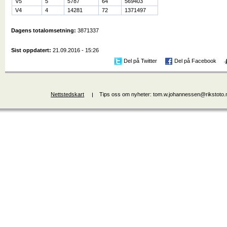
V5
5
5787
64
569403
V4
4
14281
72
1371497
Dagens totalomsetning:
3871337
Sist oppdatert:
21.09.2016 - 15:26
Del på Twitter
Del på Facebook
Nettstedskart
Tips oss om nyheter: tom.w.johannessen@rikstoto.