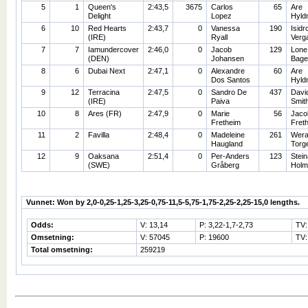
5
1
Queen's
2:43,5
3675
Carlos
65
Are
Delight
Lopez
Hyld
6
10
Red Hearts
2:43,7
0
Vanessa
190
Isidr
(IRE)
Ryall
Verg
7
7
Iamundercover
2:46,0
0
Jacob
129
Lone
(DEN)
Johansen
Bage
8
6
Dubai Next
2:47,1
0
Alexandre
60
Are
Dos Santos
Hyld
9
12
Terracina
2:47,5
0
Sandro De
437
Davi
(IRE)
Paiva
Smit
10
8
Ares (FR)
2:47,9
0
Marie
56
Jaco
Fretheim
Fret
11
2
Favilla
2:48,4
0
Madeleine
261
Wer
Haugland
Torg
12
9
Oaksana
2:51,4
0
Per-Anders
123
Stein
(SWE)
Gråberg
Holm
Vunnet: Won by 2,0-0,25-1,25-3,25-0,75-11,5-5,75-1,75-2,25-2,25-15,0 lengths.
Odds:
V: 13,14
P: 3,22-1,7-2,73
TV:
Omsetning:
V: 57045
P: 19600
TV:
Total omsetning:
259219