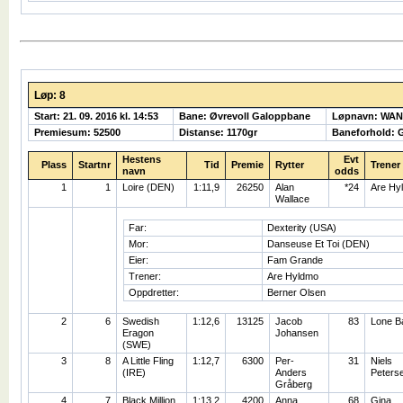
Løp: 8
Start: 21. 09. 2016 kl. 14:53
Bane: Øvrevoll Galoppbane
Løpnavn: WA
Premiesum: 52500
Distanse: 1170gr
Baneforhold: 
Hestens
Evt
Plass
Startnr
Tid
Premie
Rytter
Trener
navn
odds
1
1
Loire (DEN)
1:11,9
26250
Alan
*24
Are Hy
Wallace
Far:
Dexterity (USA)
Mor:
Danseuse Et Toi (DEN)
Eier:
Fam Grande
Trener:
Are Hyldmo
Oppdretter:
Berner Olsen
2
6
Swedish
1:12,6
13125
Jacob
83
Lone B
Eragon
Johansen
(SWE)
3
8
A Little Fling
1:12,7
6300
Per-
31
Niels
(IRE)
Anders
Peters
Gråberg
4
7
Black Million
1:13,2
4200
Anna
68
Gina