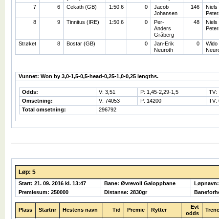
7
6
Cekath (GB)
1:50,6
0
Jacob
146
Niels
Johansen
Pete
8
9
Tinnitus (IRE)
1:50,6
0
Per-
48
Niels
Anders
Pete
Gråberg
Strøket
8
Bostar (GB)
0
Jan-Erik
0
Wido
Neuroth
Neur
Vunnet: Won by 3,0-1,5-0,5-head-0,25-1,0-0,25 lengths.
Odds:
V: 3,51
P: 1,45-2,29-1,5
TV:
Omsetning:
V: 74053
P: 14200
TV: 
Total omsetning:
296792
Løp: 5
Start: 21. 09. 2016 kl. 13:47
Bane: Øvrevoll Galoppbane
Løpnavn
Premiesum: 250000
Distanse: 2830gr
Baneforh
Evt
Plass
Startnr
Hestens navn
Tid
Premie
Rytter
Trene
odds