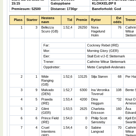
15:15
Galoppbane
KLOKKELØP II
Premiesum: 52500
Distanse: 1730gr
Baneforhold: God
Hestens
Evt
Plass
Startnr
Tid
Premie
Rytter
Trener
navn
odds
1
3
Bellezza
1:52,4
26250
Nora
76
Cathri
Scuro (GB)
Hagelund
Witsø
Holm
Slette
Far:
Cockney Rebel (IRE)
Mor:
Morning Glory (GER)
Eier:
Stall Exit v/J-E Slettemark
Trener:
Cathrine Witsø Slettemark
Oppdretter:
Mette Campbell-Andenæs
2
1
Wide
1:52,6
13125
Silja Støren
68
Per Hal
Ranging
(GB)
3
9
Malvado
1:52,7
6300
Ina Veronika
108
Bente S
(DEN)
Toverud
4
5
Prawda
1:53,4
4200
Dina
*32
Knut O
(IRE)
Heggum
Arnese
5
2
Glimt
1:53,5
2625
Charlotta
160
Åsa
(GER)
Ericsson
Edvard
6
6
Prince Field
1:54,0
0
Philip Scott
40
Kjell Er
(IRE)
Sønsteby
Swartli
7
4
Cruel
1:54,4
0
Sabine
70
Cathri
Intentions
Langvad
Witsø
(IRE)
Slette