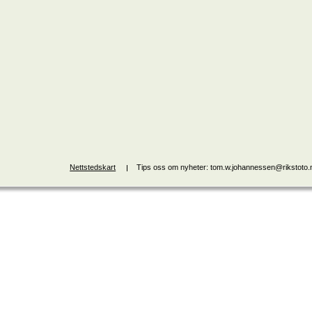
Nettstedskart
Tips oss om nyheter: tom.w.johannessen@rikstoto.