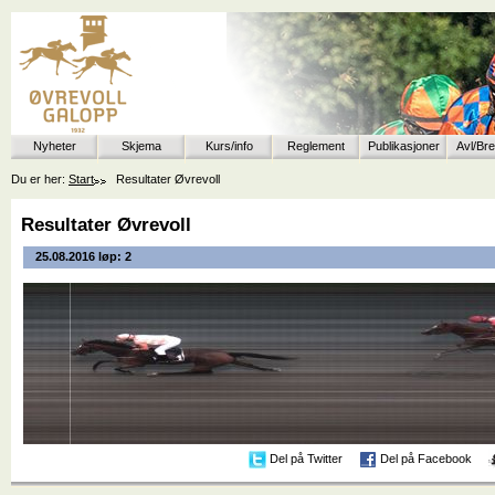
Nyheter
Skjema
Kurs/info
Reglement
Publikasjoner
Avl/Br
Du er her:
Start
Resultater Øvrevoll
Resultater Øvrevoll
25.08.2016 løp: 2
Del på Twitter
Del på Facebook