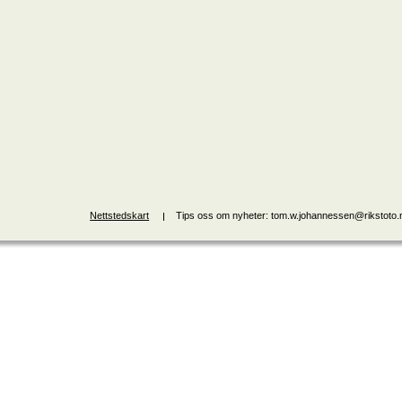
Nettstedskart
Tips oss om nyheter: tom.w.johannessen@rikstoto.