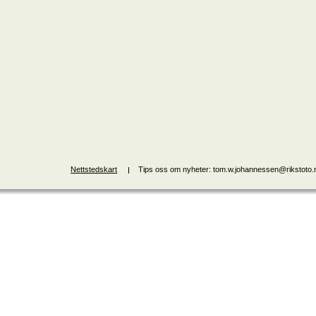
Nettstedskart
Tips oss om nyheter: tom.w.johannessen@rikstoto.