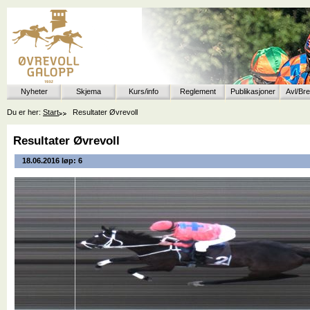
Nyheter
Skjema
Kurs/info
Reglement
Publikasjoner
Avl/Br
Du er her:
Start
Resultater Øvrevoll
Resultater Øvrevoll
18.06.2016 løp: 6