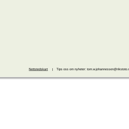
Nettstedskart
Tips oss om nyheter: tom.w.johannessen@rikstoto.