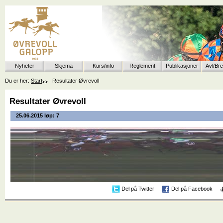
Nyheter
Skjema
Kurs/info
Reglement
Publikasjoner
Avl/Br
Du er her:
Start
Resultater Øvrevoll
Resultater Øvrevoll
25.06.2015 løp: 7
Del på Twitter
Del på Facebook