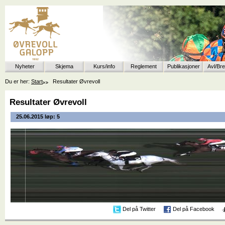
Nyheter
Skjema
Kurs/info
Reglement
Publikasjoner
Avl/Br
Du er her:
Start
Resultater Øvrevoll
Resultater Øvrevoll
25.06.2015 løp: 5
Del på Twitter
Del på Facebook