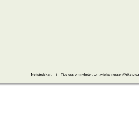
Nettstedskart
Tips oss om nyheter: tom.w.johannessen@rikstoto.