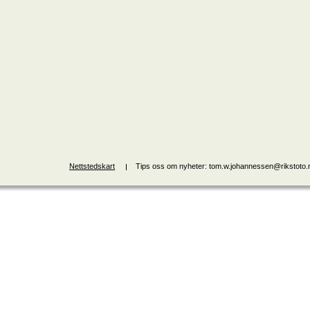
Nettstedskart
Tips oss om nyheter: tom.w.johannessen@rikstoto.