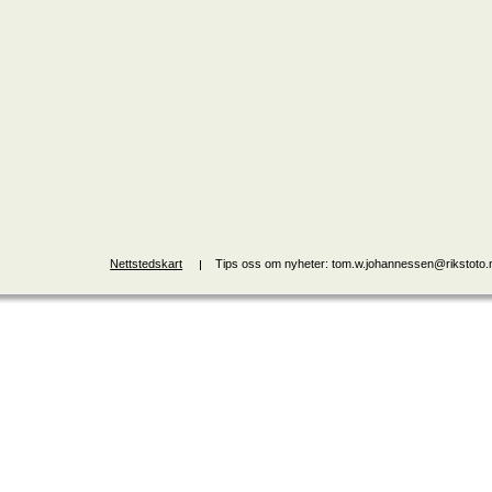
Nettstedskart
Tips oss om nyheter: tom.w.johannessen@rikstoto.