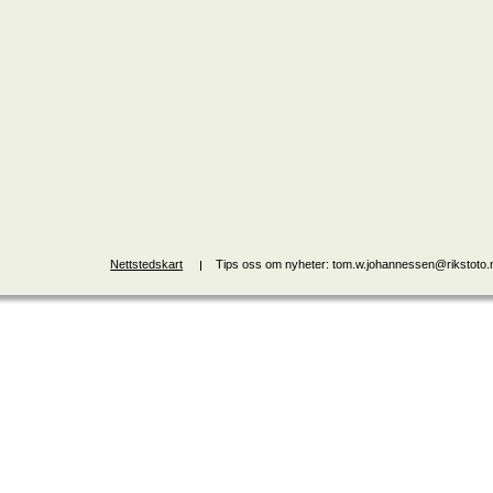
Nettstedskart
Tips oss om nyheter: tom.w.johannessen@rikstoto.