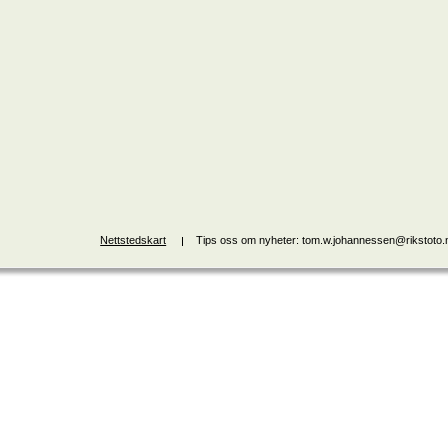
Nettstedskart
Tips oss om nyheter: tom.w.johannessen@rikstoto.