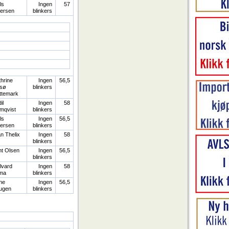
ls
Ingen
57
tersen
blinkers
hrine
Ingen
56,5
tsø
blinkers
ttemark
il
Ingen
58
mqvist
blinkers
ls
Ingen
56,5
tersen
blinkers
an Thelix
Ingen
58
blinkers
t Olsen
Ingen
56,5
blinkers
lvard
Ingen
58
ma
blinkers
ne
Ingen
56,5
ugen
blinkers