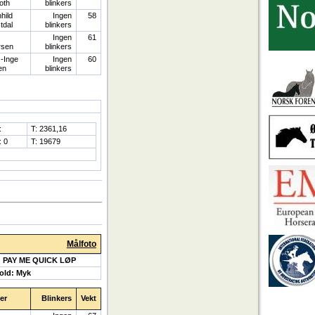
oth
blinkers
hild
Ingen
58
tdal
blinkers
Ingen
61
rsen
blinkers
-Inge
Ingen
60
en
blinkers
:
T: 2361,16
: 0
T: 19679
Målfoto
: PAY ME QUICK LØP
old: Myk
er
Blinkers
Vekt