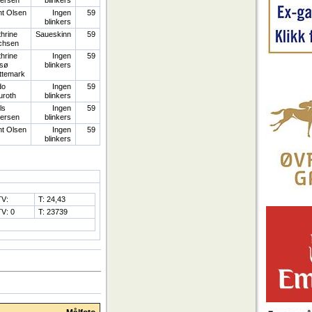
tersen
blinkers
t Olsen
Ingen
59
blinkers
hrine
Saueskinn
59
chsen
hrine
Ingen
59
tsø
blinkers
ttemark
do
Ingen
59
uroth
blinkers
ls
Ingen
59
tersen
blinkers
t Olsen
Ingen
59
blinkers
TV:
T: 24,43
TV: 0
T: 23739