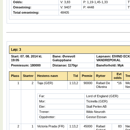
Odds:
V: 3,83
P: 1,19-1,45-1,33
T
Omsetning:
V: 9407
P: 4448
T
Total omsetning:
48405
Løp: 3
Start: 07. 08. 2014 kl.
Bane: Øvrevoll
Løpnavn: EIVIND EC
19:05
Galoppbane
VANDREPOKAL
Premiesum: 180000
Distanse: 1170gr
Baneforhold: Myk
Evt
Plass
Startnr
Hestens navn
Tid
Premie
Rytter
Tr
odds
1
2
Taja (GER)
1:13,2
90000
Rafael De
*16
Wi
Oliveira
Ne
Far:
Lord of England (GER)
Mor:
Ticinella (GER)
Eier:
Stall Perlen AB
Trener:
Wido Neuroth
Oppdretter:
Gestut Etzean
2
1
Victoria Prada (FR)
1:13,2
45000
Rafael
83
Nie