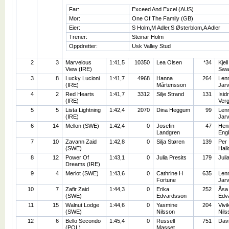
Far:
Exceed And Excel (AUS)
Mor:
One Of The Family (GB)
Eier:
S Holm,M Adler,S Østerblom,A Adler
Trener:
Steinar Holm
Oppdretter:
Usk Valley Stud
2
3
Marvelous
1:41,5
10350
Lea Olsen
*34
Kjell
View (IRE)
Swar
3
8
Lucky Lucioni
1:41,7
4968
Hanna
264
Lenn
(IRE)
Mårtensson
Jar
4
2
Red Hearts
1:41,7
3312
Silje Strand
131
Isid
(IRE)
Ver
5
5
Lista Lightning
1:42,4
2070
Dina Heggum
99
Lenn
(IRE)
Jar
6
14
Mellon (SWE)
1:42,4
0
Josefin
47
Henr
Landgren
Eng
7
10
Zavann Zaid
1:42,8
0
Silja Støren
139
Per
(SWE)
Hall
8
12
Power Of
1:43,1
0
Julia Presits
179
Juli
Dreams (IRE)
9
4
Merlot (SWE)
1:43,6
0
Cathrine H
635
Lenn
Fortune
Jar
10
7
Zafir Zaid
1:44,3
0
Erika
252
Åsa
(SWE)
Edvardsson
Edv
11
15
Walnut Lodge
1:44,6
0
Yasmine
204
Vivi
(SWE)
Nilsson
Nils
12
6
Bello Secondo
1:45,4
0
Russell
751
Davi
(POL)
Masset