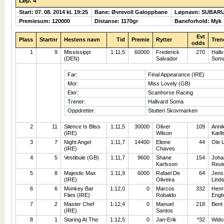
Løp: 4
Start: 07. 08. 2014 kl. 19:25
Bane: Øvrevoll Galoppbane
Løpnavn: SUBARU
Premiesum: 120000
Distanse: 1170gr
Baneforhold: Myk
Evt
Plass
Startnr
Hestens navn
Tid
Premie
Rytter
Tren
odds
1
9
Mississippi
1:11,5
60000
Frederick
270
Hallv
(DEN)
Salvador
Som
Far:
Final Appearance (IRE)
Mor:
Miss Lovely (GB)
Eier:
Scanhorse Racing
Trener:
Hallvard Soma
Oppdretter:
Stutteri Skovmarken
2
11
Silence Is Bliss
1:11,5
30000
Oliver
109
Anni
(IRE)
Wilson
Kæll
3
7
Night Angel
1:11,7
14400
Elione
44
Ole 
(IRE)
Chaves
4
5
Vestibule (GB)
1:11,7
9600
Shane
154
Joha
Karlsson
Reut
5
8
Majestic Max
1:11,9
6000
Rafael De
64
Jens
(IRE)
Oliveira
Linds
6
6
Monkey Bar
1:12,0
0
Marcos
332
Henr
Flies (IRE)
Robaldo
Engb
7
2
Master Chef
1:12,4
0
Manuel
218
Bent
(IRE)
Santos
8
1
Staring At The
1:12,5
0
Jan-Erik
*32
Wido