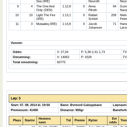
Sea (IRE)
Neuroth
Neur
9
4
The One And
1:12,8
0
Anna
94
Gunn
Only (DEN)
Pilroth
Naus
10
10
Light The Fire
1:13,1
0
Rafael
209
Niels
(IRE)
Schistl
Pete
11
3
Mutaaleq (IRE)
1:14,8
0
Jacob
71
Hans
Johansen
Lars
Vunnet:
Odds:
V: 27,04
P: 5,38-2,41-1,73
TV
Omsetning:
V: 14063
P: 4328
TV
Total omsetning:
60775
Løp: 5
Start: 07. 08. 2014 kl. 19:50
Bane: Øvrevoll Galoppbane
Løpnavn
Premiesum: 41400
Distanse: 900gr
Baneforh
Hestens
Evt
Plass
Startnr
Tid
Premie
Rytter
Tren
navn
odds