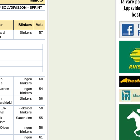
Målfoto
 SØLVDIVISJON - SPRINT
er
Blinkers
Vekt
ard
Blinkers
57
a
ka
Ingen
60
se
blinkers
Larsen
Ingen
54
blinkers
n
Blinkers
56
erskiøld
 Erik
Fleksibel
58
tøl
blinkers
ik
Saueskinn
55
lom
 Olsen
Ingen
56
blinkers
Ingen
61