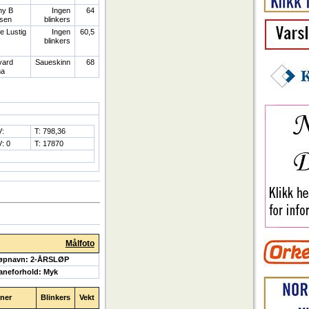
ny B
Ingen
64
sen
blinkers
e Lustig
Ingen
60,5
blinkers
vard
Saueskinn
68
a
V:
T: 798,36
: 0
T: 17870
Målfoto
øpnavn: 2-ÅRSLØP
aneforhold: Myk
ener
Blinkers
Vekt