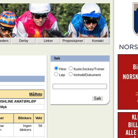
eeders
Derby
Linker
Proposisjoner
Kontakt
Søk
Hest
Kusk/Jockey/Trener
Løp
Innhold/Dokument
Målfoto
NISHLINE AMATØRLØP
 Myk
ner
Blinkers
Vekt
nar
Ingen
56
m
blinkers