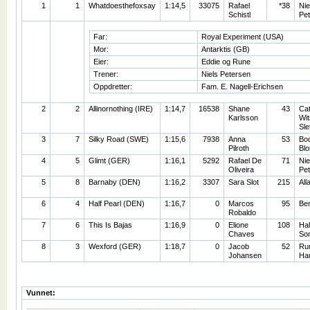
1
1
Whatdoesthefoxsay
1:14,5
33075
Rafael
*38
Nie
Schistl
Pe
Far:
Royal Experiment (USA)
Mor:
Antarktis (GB)
Eier:
Eddie og Rune
Trener:
Niels Petersen
Oppdretter:
Fam. E. Nagell-Erichsen
2
2
Allinornothing (IRE)
1:14,7
16538
Shane
43
Cat
Karlsson
Wi
Sle
3
7
Silky Road (SWE)
1:15,6
7938
Anna
53
Bod
Pilroth
Blo
4
5
Glimt (GER)
1:16,1
5292
Rafael De
71
Nie
Oliveira
Pe
5
8
Barnaby (DEN)
1:16,2
3307
Sara Slot
215
All
6
4
Half Pearl (DEN)
1:16,7
0
Marcos
95
Ben
Robaldo
7
6
This Is Bajas
1:16,9
0
Elione
108
Hal
Chaves
So
8
3
Wexford (GER)
1:18,7
0
Jacob
52
Ru
Johansen
Ha
Vunnet: