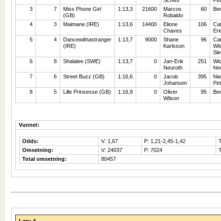
Schistl
Pe
3
7
Miss Phone Girl
1:13,3
21600
Marcos
60
Ben
(GB)
Robaldo
4
3
Maimane (IRE)
1:13,6
14400
Elione
106
Cat
Chaves
Eri
5
4
Dancewithastranger
1:13,7
9000
Shane
96
Cat
(IRE)
Karlsson
Wi
Sle
6
8
Shalalee (SWE)
1:13,7
0
Jan-Erik
251
Wi
Neuroth
Ne
7
6
Street Buzz (GB)
1:16,6
0
Jacob
395
Nie
Johansen
Pe
8
5
Lille Prinsesse (GB)
1:16,9
0
Oliver
95
Ben
Wilson
Vunnet:
Odds:
V: 1,67
P: 1,21-2,45-1,42
Omsetning:
V: 24037
P: 7024
Total omsetning:
80457