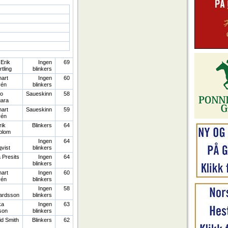
 Erik
Ingen
69
tling
blinkers
art
Ingen
60
vén
blinkers
ro
Saueskinn
58
gara
art
Saueskinn
59
vén
ik
Blinkers
64
blom
Ingen
64
qvist
blinkers
a Presits
Ingen
64
blinkers
art
Ingen
60
vén
blinkers
Ingen
58
ardsson
blinkers
ka
Ingen
63
son
blinkers
d Smith
Blinkers
62