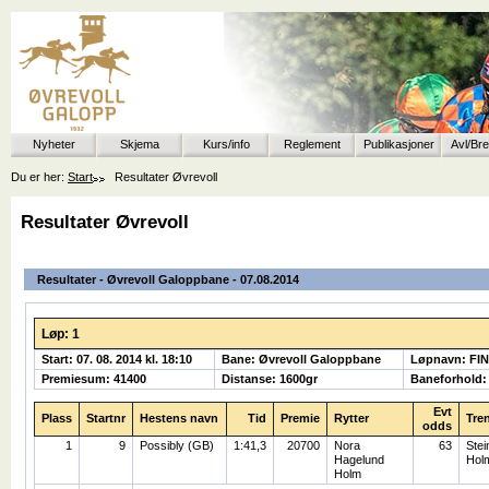
Nyheter
Skjema
Kurs/info
Reglement
Publikasjoner
Avl/Br
Du er her:
Start
Resultater Øvrevoll
Resultater Øvrevoll
Resultater - Øvrevoll Galoppbane - 07.08.2014
Løp: 1
Start: 07. 08. 2014 kl. 18:10
Bane: Øvrevoll Galoppbane
Løpnavn: FI
Premiesum: 41400
Distanse: 1600gr
Baneforhold:
Evt
Plass
Startnr
Hestens navn
Tid
Premie
Rytter
Tre
odds
1
9
Possibly (GB)
1:41,3
20700
Nora
63
Stei
Hagelund
Hol
Holm