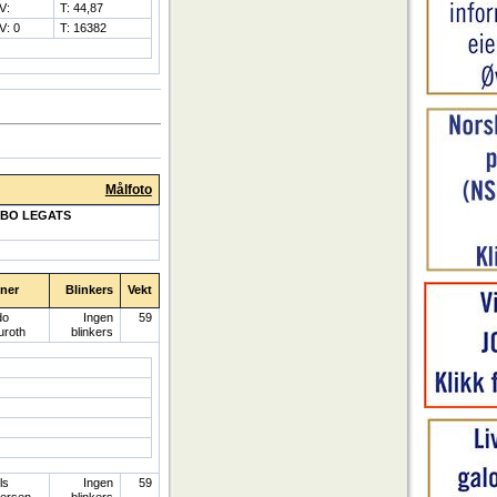
V:
T: 44,87
V: 0
T: 16382
Målfoto
KBO LEGATS
ener
Blinkers
Vekt
do
Ingen
59
uroth
blinkers
ls
Ingen
59