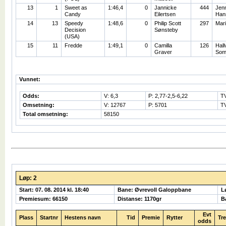
13
1
Sweet as
1:46,4
0
Jannicke
444
Jen
Candy
Eilertsen
Han
14
13
Speedy
1:48,6
0
Philip Scott
297
Mari
Decision
Sønsteby
(USA)
15
11
Fredde
1:49,1
0
Camilla
126
Hall
Graver
Som
Vunnet:
Odds:
V: 6,3
P: 2,77-2,5-6,22
T
Omsetning:
V: 12767
P: 5701
TV
Total omsetning:
58150
Løp: 2
Start: 07. 08. 2014 kl. 18:40
Bane: Øvrevoll Galoppbane
L
Premiesum: 66150
Distanse: 1170gr
B
Evt
Plass
Startnr
Hestens navn
Tid
Premie
Rytter
Tr
odds