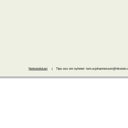
Nettstedskart
Tips oss om nyheter: tom.w.johannessen@rikstoto.