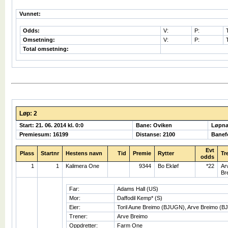
Vunnet:
Odds:
V:
P:
Omsetning:
V:
P:
Total omsetning:
Løp: 2
Start: 21. 06. 2014 kl. 0:0
Bane: Oviken
Løpna
Premiesum: 16199
Distanse: 2100
Banefo
Evt
Plass
Startnr
Hestens navn
Tid
Premie
Rytter
Tr
odds
1
1
Kalimera One
9344
Bo Ekløf
*22
Ar
Br
Far:
Adams Hall (US)
Mor:
Daffodil Kemp* (S)
Eier:
Toril Aune Breimo (BJUGN), Arve Breimo (
Trener:
Arve Breimo
Oppdretter:
Farm One