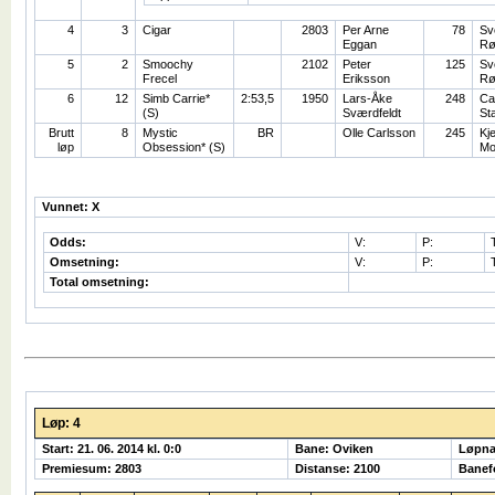
4
3
Cigar
2803
Per Arne
78
Sv
Eggan
Rø
5
2
Smoochy
2102
Peter
125
Sv
Frecel
Eriksson
Rø
6
12
Simb Carrie*
2:53,5
1950
Lars-Åke
248
Ca
(S)
Sværdfeldt
St
Brutt
8
Mystic
BR
Olle Carlsson
245
Kje
løp
Obsession* (S)
Mo
Vunnet: X
Odds:
V:
P:
Omsetning:
V:
P:
Total omsetning:
Løp: 4
Start: 21. 06. 2014 kl. 0:0
Bane: Oviken
Løpna
Premiesum: 2803
Distanse: 2100
Banefo