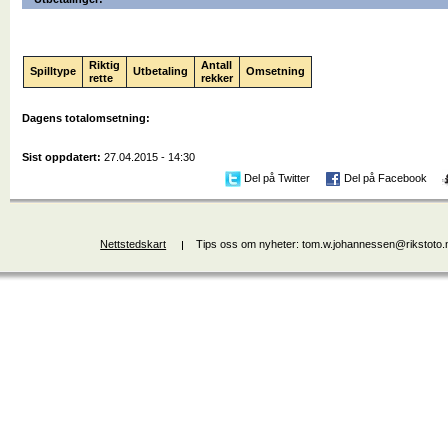
Riktig
Antall
Spilltype
Utbetaling
Omsetning
rette
rekker
Dagens totalomsetning:
Sist oppdatert:
27.04.2015 - 14:30
Del på Twitter
Del på Facebook
Nettstedskart
Tips oss om nyheter: tom.w.johannessen@rikstoto.