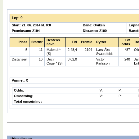
Løp: 9
Start: 21. 06. 2014 kl. 0:0
Bane: Oviken
Løpna
Premiesum: 2194
Distanse: 2100
Banefo
Hestens
Evt
Plass
Startnr
Tid
Premie
Rytter
Tr
navn
odds
5
11
Malekeh*
2:48,4
2194
Lars-Åke
*87
Oll
(S)
Sværdfeldt
Distansert
10
Decir
3:02,0
Victor
240
Jan
Coger* (S)
Karlsson
Eri
Vunnet: X
Odds:
V:
P:
Omsetning:
V:
P:
Total omsetning:
Utbetalinger: