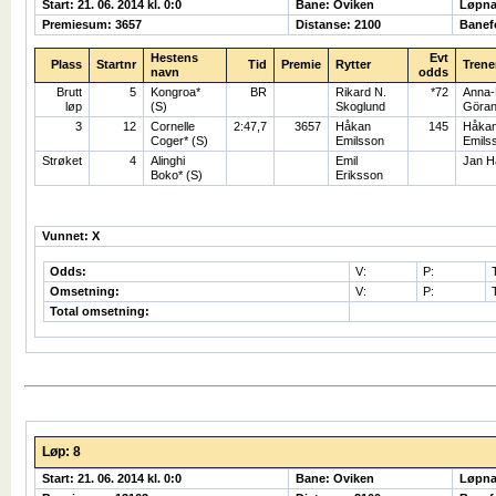
Start: 21. 06. 2014 kl. 0:0
Bane: Oviken
Løpna
Premiesum: 3657
Distanse: 2100
Banefo
Hestens
Evt
Plass
Startnr
Tid
Premie
Rytter
Trene
navn
odds
Brutt
5
Kongroa*
BR
Rikard N.
*72
Anna-
løp
(S)
Skoglund
Göra
3
12
Cornelle
2:47,7
3657
Håkan
145
Håka
Coger* (S)
Emilsson
Emils
Strøket
4
Alinghi
Emil
Jan H
Boko* (S)
Eriksson
Vunnet: X
Odds:
V:
P:
Omsetning:
V:
P:
Total omsetning:
Løp: 8
Start: 21. 06. 2014 kl. 0:0
Bane: Oviken
Løpna