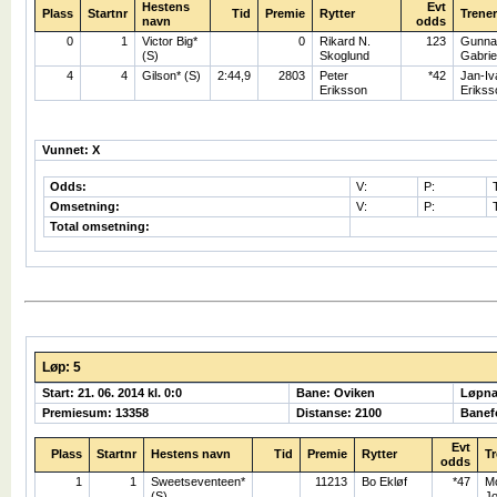
Hestens
Evt
Plass
Startnr
Tid
Premie
Rytter
Trener
navn
odds
0
1
Victor Big*
0
Rikard N.
123
Gunna
(S)
Skoglund
Gabrie
4
4
Gilson* (S)
2:44,9
2803
Peter
*42
Jan-Iv
Eriksson
Erikss
Vunnet: X
Odds:
V:
P:
Omsetning:
V:
P:
Total omsetning:
Løp: 5
Start: 21. 06. 2014 kl. 0:0
Bane: Oviken
Løpna
Premiesum: 13358
Distanse: 2100
Banefo
Evt
Plass
Startnr
Hestens navn
Tid
Premie
Rytter
Tr
odds
1
1
Sweetseventeen*
11213
Bo Ekløf
*47
M
(S)
J