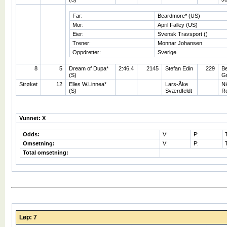
Far:
Beardmore* (US)
Mor:
April Falley (US)
Eier:
Svensk Travsport ()
Trener:
Monnar Johansen
Oppdretter:
Sverige
8
5
Dream of Dupa*
2:46,4
2145
Stefan Edin
229
Be
(S)
Gr
Strøket
12
Elles W.Linnea*
Lars-Åke
Ni
(S)
Sværdfeldt
R
Vunnet: X
Odds:
V:
P:
Omsetning:
V:
P:
Total omsetning:
Løp: 7