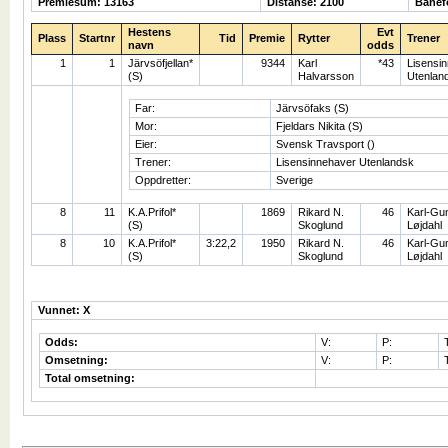
Premiesum: 13163
Distanse: 2100
Banefo
Hestens
Evt
Plass
Startnr
Tid
Premie
Rytter
Trener
navn
odds
1
1
Järvsöfjellan*
9344
Karl
*43
Lisensi
(S)
Halvarsson
Utenlan
Far:
Järvsöfaks (S)
Mor:
Fjeldars Nikita (S)
Eier:
Svensk Travsport ()
Trener:
Lisensinnehaver Utenlandsk
Oppdretter:
Sverige
8
11
K.A.Prifol*
1869
Rikard N.
46
Karl-Gu
(S)
Skoglund
Løjdahl
8
10
K.A.Prifol*
3:22,2
1950
Rikard N.
46
Karl-Gu
(S)
Skoglund
Løjdahl
Vunnet: X
Odds:
V:
P:
Omsetning:
V:
P:
Total omsetning: