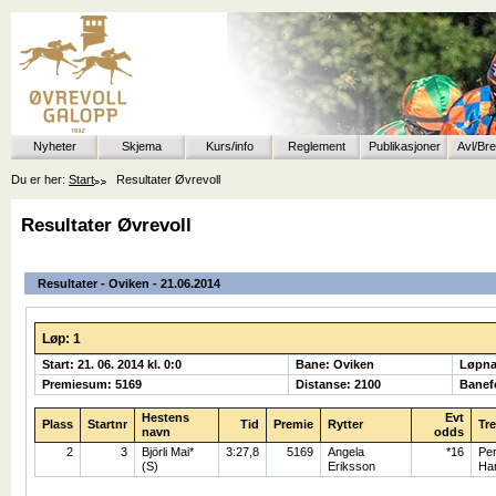
Nyheter
Skjema
Kurs/info
Reglement
Publikasjoner
Avl/Br
Du er her:
Start
Resultater Øvrevoll
Resultater Øvrevoll
Resultater - Oviken - 21.06.2014
Løp: 1
Start: 21. 06. 2014 kl. 0:0
Bane: Oviken
Løpna
Premiesum: 5169
Distanse: 2100
Banefo
Hestens
Evt
Plass
Startnr
Tid
Premie
Rytter
Tr
navn
odds
2
3
Björli Mai*
3:27,8
5169
Angela
*16
Per
(S)
Eriksson
Ha