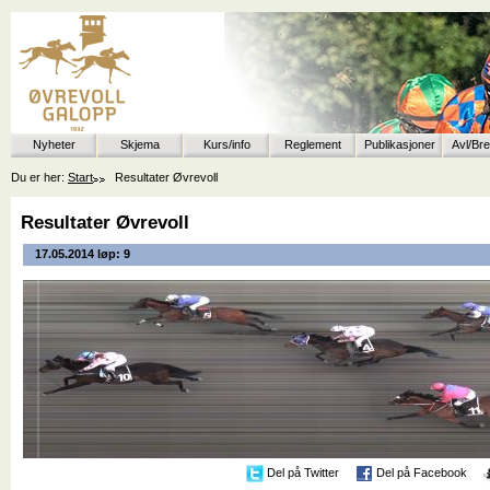
Nyheter
Skjema
Kurs/info
Reglement
Publikasjoner
Avl/Br
Du er her:
Start
Resultater Øvrevoll
Resultater Øvrevoll
17.05.2014 løp: 9
Del på Twitter
Del på Facebook