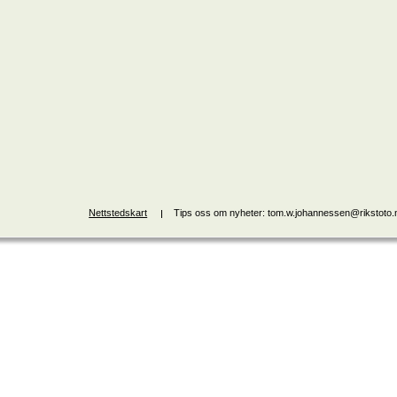
Nettstedskart
Tips oss om nyheter: tom.w.johannessen@rikstoto.